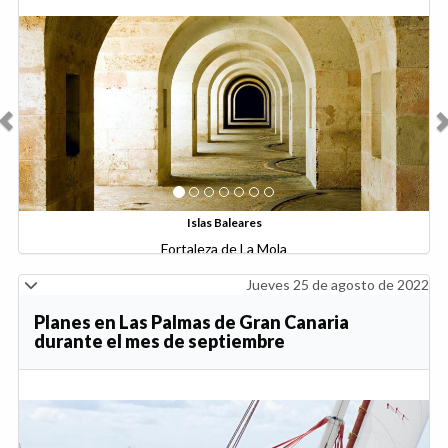
Anterior
Sig
Islas Baleares
Fundación Mahón
Jueves 25 de agosto de 2022
Planes en Las Palmas de Gran Canaria
durante el mes de septiembre
Anterior
Sig
Las Palmas de Gran Canaria
Casas Consistoriales
Lunes 08 de agosto de 2022
El Centro Botín programa para septiembre
actividades en torno a Juan Muñoz