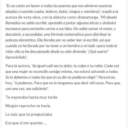
"Es un canto en honor a todas las puertas que nos abrieron nuestras
abuelas cruzando coplas, boleros, fados, tangos y rancheras",
explica la
autora de esta obra, con la debuta como dramaturga.
"Mi abuela
Remedios no sabía escribir, aprendió a juntar algunas letras y símbolos
inconexos para enviarles cartas a sus hijos. No sabía sumar ni restar, y
descubrió, a escondidas, una fórmula matemática para distribuir la
pobreza doméstica. Ella lloraba por no saber leer ni escribir, así que
cuando yo he llorado por no tener a un hombre a mi lado «para toda la
vida» ella se ha descojonado desde su cielo diciendo: '¡Qué suerte!'
Aprovéchalo".
Para la autora,
"da igual cuál sea tu dolor, tu culpa o tu rabia. Cada vez
que una mujer se reconcilie consigo misma, nos estará salvando a todas.
Se lo debemos a todas las que en su día no pudieron elegir".
Nosotras,
hoy,
"sí podemos. Para que no lo tengamos que decir mil veces. Para que,
con una vez, sea suficiente".
Te esperaba hasta muy tarde
Ningún reproche te hacía
Lo más que te preguntaba
Era que si me querías …