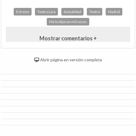
Estreno
Teatro Lara
Actualidad
Teatro
Madrid
Me lo dijeron mil veces
Mostrar comentarios +
Abrir página en versión completa