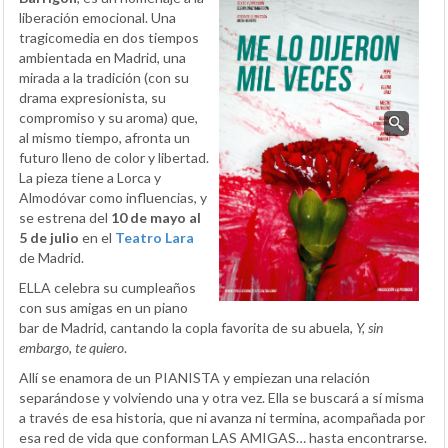
liberación emocional. Una
tragicomedia en dos tiempos
ambientada en Madrid, una
mirada a la tradición (con su
drama expresionista, su
compromiso y su aroma) que,
al mismo tiempo, afronta un
futuro lleno de color y libertad.
La pieza tiene a Lorca y
Almodóvar como influencias, y
se estrena del
10 de mayo al
5 de julio
en el
Teatro Lara
de Madrid.
ELLA celebra su cumpleaños
con sus amigas en un piano
bar de Madrid, cantando la copla favorita de su abuela,
Y, sin
embargo, te quiero
.
Allí se enamora de un PIANISTA y empiezan una relación
separándose y volviendo una y otra vez. Ella se buscará a sí misma
a través de esa historia, que ni avanza ni termina, acompañada por
esa red de vida que conforman LAS AMIGAS… hasta encontrarse.