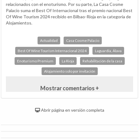
relacionados con el enoturismo. Por su parte, La Casa Cosme
Palacio suma el Best Of Internacional tras el premio nacional Best
Of Wine Tourism 2024 recibido en Bilbao-Rioja en la categoría de
Alojamientos.
Actualidad
Casa Cosme Palacio
Best Of Wine Tourism Internacional 2024
Laguardia, Álava
Enoturismo Premium
La Rioja
Rehabilitación de la casa
Alojamiento solo por invitación
Mostrar comentarios +
Abrir página en versión completa