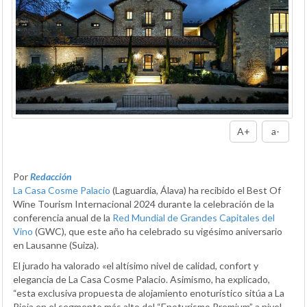
A+
a-
Por
Redacción
La Casa Cosme Palacio
(Laguardia, Álava) ha recibido el Best Of
Wine Tourism Internacional 2024 durante la celebración de la
conferencia anual de la
Red Mundial de Grandes Capitales del
Vino
(GWC), que este año ha celebrado su vigésimo aniversario
en Lausanne (Suiza).
El jurado ha valorado «el altísimo nivel de calidad, confort y
elegancia de La Casa Cosme Palacio. Asimismo, ha explicado,
“esta exclusiva propuesta de alojamiento enoturístico sitúa a La
Rioja en el segmento más alto del “Enoturismo Premium” a nivel