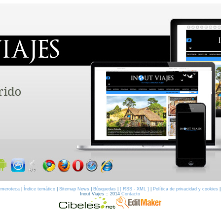
meroteca
|
Índice temático
|
Sitemap News
|
Búsquedas
|
[ RSS - XML ]
|
Política de privacidad y cookies
Inout Viajes :: 2014
Contacto