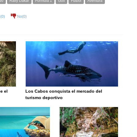
vo
Rally Dakar
Fórmula 1
Golf
Fútbol
Aventura
(
0
)
No(
0
)
e el
Los Cabos conquista el mercado del
turismo deportivo