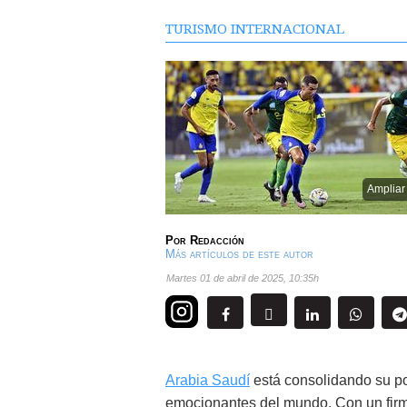
TURISMO INTERNACIONAL
Ampliar
Por
Redacción
Más artículos de este autor
martes 01 de abril de 2025
,
10:35h
Arabia Saudí
está consolidando su po
emocionantes del mundo. Con un firme