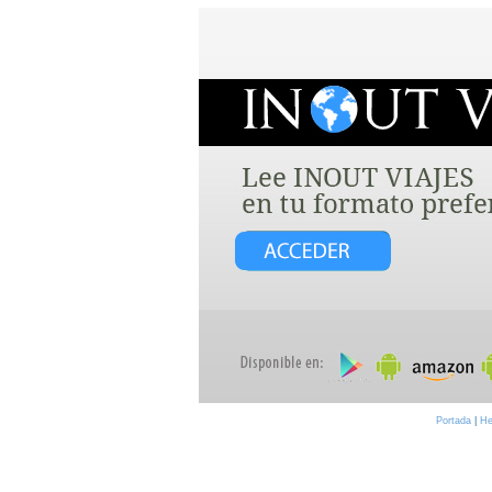
Portada
|
He