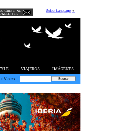
Select Language
▼
TYLE
VIAJEROS
IMÁGENES
ut Viajes