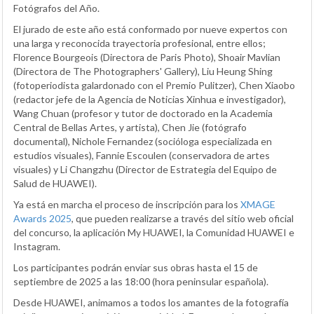
Fotógrafos del Año.
El jurado de este año está conformado por nueve expertos con
una larga y reconocida trayectoria profesional, entre ellos;
Florence Bourgeois (Directora de Paris Photo), Shoair Mavlian
(Directora de The Photographers' Gallery), Liu Heung Shing
(fotoperiodista galardonado con el Premio Pulitzer), Chen Xiaobo
(redactor jefe de la Agencia de Noticias Xinhua e investigador),
Wang Chuan (profesor y tutor de doctorado en la Academia
Central de Bellas Artes, y artista), Chen Jie (fotógrafo
documental), Nichole Fernandez (socióloga especializada en
estudios visuales), Fannie Escoulen (conservadora de artes
visuales) y Li Changzhu (Director de Estrategia del Equipo de
Salud de HUAWEI).
Ya está en marcha el proceso de inscripción para los
XMAGE
Awards 2025
, que pueden realizarse a través del sitio web oficial
del concurso, la aplicación My HUAWEI, la Comunidad HUAWEI e
Instagram.
Los participantes podrán enviar sus obras hasta el 15 de
septiembre de 2025 a las 18:00 (hora peninsular española).
Desde HUAWEI, animamos a todos los amantes de la fotografía