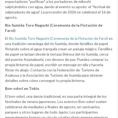
espectadores "purifican" a los portadores de mikoshi
salpicándolos con agua, dando al evento su apodo: el "festival de
salpicaduras de agua". La procesión de 2026 se celebrará el 16 de
agosto.
Río Sumida Toro Nagashi (Ceremonia de la Flotación de
Farol)
El
Río Sumida Toro Nagashi (Ceremonia de la Flotación de Farol)
es
una tradición veraniega del río Sumida, donde farolillos de papel
flotando sobre el agua tranquila crean un paisaje mágico. Farolillos
de papel se lanzan desde la terraza Shinsui del río Sumida, cerca
del puente Azumabashi, con deseos de paz. Puedes comprar tu
propia linterna de papel, escribir un mensaje en ella y hacerla
flotar río abajo. Contacta con la Federación de Turismo de
Asakusa o la Asociación de Turismo de Sumida para obtener
detalles sobre cómo conseguir tu propia linterna.
Bon-odori en Tokio
El bon-odori, una danza tradicional, es una parte integral de los
festivales de verano japoneses. Los eventos Bon-odori suelen
celebrarse de mediados a finales de agosto, en santuarios,
parques y otros lugares de todo Japón. Los participantes
generalmente forman un círculo y bailan rítmicamente mientras