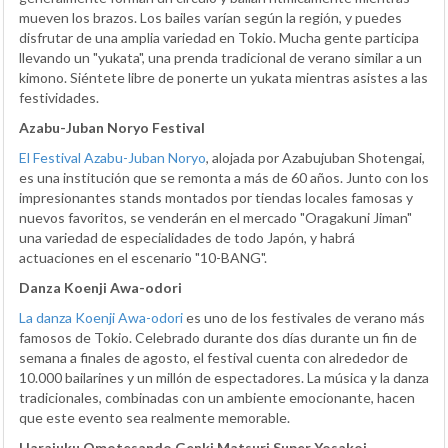
mueven los brazos. Los bailes varían según la región, y puedes
disfrutar de una amplia variedad en Tokio. Mucha gente participa
llevando un "yukata", una prenda tradicional de verano similar a un
kimono. Siéntete libre de ponerte un yukata mientras asistes a las
festividades.
Azabu-Juban Noryo Festival
El Festival Azabu-Juban Noryo
, alojada por Azabujuban Shotengai,
es una institución que se remonta a más de 60 años. Junto con los
impresionantes stands montados por tiendas locales famosas y
nuevos favoritos, se venderán en el mercado "Oragakuni Jiman"
una variedad de especialidades de todo Japón, y habrá
actuaciones en el escenario "10-BANG".
Danza Koenji Awa-odori
La danza Koenji Awa-odori
es uno de los festivales de verano más
famosos de Tokio. Celebrado durante dos días durante un fin de
semana a finales de agosto, el festival cuenta con alrededor de
10.000 bailarines y un millón de espectadores. La música y la danza
tradicionales, combinadas con un ambiente emocionante, hacen
que este evento sea realmente memorable.
Harajuku Omotesando Genki Matsuri Super Yosakoi