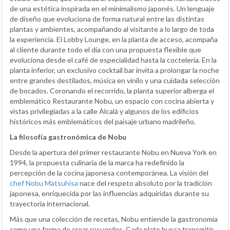
de una estética inspirada en el minimalismo japonés. Un lenguaje
de diseño que evoluciona de forma natural entre las distintas
plantas y ambientes, acompañando al visitante a lo largo de toda
la experiencia. El Lobby Lounge, en la planta de acceso, acompaña
al cliente durante todo el día con una propuesta flexible que
evoluciona desde el café de especialidad hasta la coctelería. En la
planta inferior, un exclusivo cocktail bar invita a prolongar la noche
entre grandes destilados, música en vinilo y una cuidada selección
de bocados. Coronando el recorrido, la planta superior alberga el
emblemático Restaurante Nobu, un espacio con cocina abierta y
vistas privilegiadas a la calle Alcalá y algunos de los edificios
históricos más emblemáticos del paisaje urbano madrileño.
La filosofía gastronómica de Nobu
Desde la apertura del primer restaurante Nobu en Nueva York en
1994, la propuesta culinaria de la marca ha redefinido la
percepción de la cocina japonesa contemporánea. La visión del
chef Nobu Matsuhisa
nace del respeto absoluto por la tradición
japonesa, enriquecida por las influencias adquiridas durante su
trayectoria internacional.
Más que una colección de recetas, Nobu entiende la gastronomía
como una forma de crear recuerdos. Cada plato busca transmitir