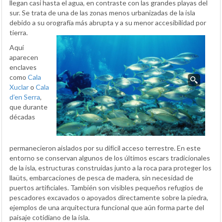
llegan casi hasta el agua, en contraste con las grandes playas del
sur. Se trata de una de las zonas menos urbanizadas de la isla
debido a su orografía más abrupta y a su menor accesibilidad por
tierra.
Aquí
aparecen
enclaves
como
Cala
Xuclar
o
Cala
d’en Serra
,
que durante
décadas
permanecieron aislados por su difícil acceso terrestre. En este
entorno se conservan algunos de los últimos escars tradicionales
de la isla, estructuras construidas junto a la roca para proteger los
llaüts, embarcaciones de pesca de madera, sin necesidad de
puertos artificiales. También son visibles pequeños refugios de
pescadores excavados o apoyados directamente sobre la piedra,
ejemplos de una arquitectura funcional que aún forma parte del
paisaje cotidiano de la isla.