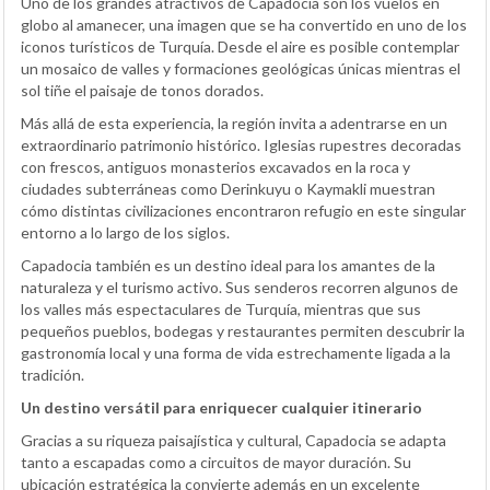
Uno de los grandes atractivos de Capadocia son los vuelos en
globo al amanecer, una imagen que se ha convertido en uno de los
iconos turísticos de Turquía. Desde el aire es posible contemplar
un mosaico de valles y formaciones geológicas únicas mientras el
sol tiñe el paisaje de tonos dorados.
Más allá de esta experiencia, la región invita a adentrarse en un
extraordinario patrimonio histórico. Iglesias rupestres decoradas
con frescos, antiguos monasterios excavados en la roca y
ciudades subterráneas como Derinkuyu o Kaymakli muestran
cómo distintas civilizaciones encontraron refugio en este singular
entorno a lo largo de los siglos.
Capadocia también es un destino ideal para los amantes de la
naturaleza y el turismo activo. Sus senderos recorren algunos de
los valles más espectaculares de Turquía, mientras que sus
pequeños pueblos, bodegas y restaurantes permiten descubrir la
gastronomía local y una forma de vida estrechamente ligada a la
tradición.
Un destino versátil para enriquecer cualquier itinerario
Gracias a su riqueza paisajística y cultural, Capadocia se adapta
tanto a escapadas como a circuitos de mayor duración. Su
ubicación estratégica la convierte además en un excelente