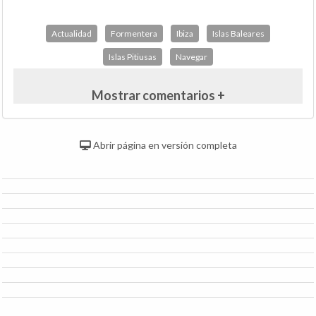
Actualidad
Formentera
Ibiza
Islas Baleares
Islas Pitiusas
Navegar
Mostrar comentarios +
Abrir página en versión completa