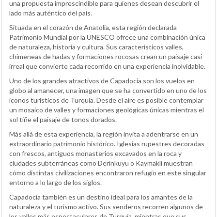
una propuesta imprescindible para quienes desean descubrir el
lado más auténtico del país.
Situada en el corazón de Anatolia, esta región declarada
Patrimonio Mundial por la UNESCO ofrece una combinación única
de naturaleza, historia y cultura. Sus característicos valles,
chimeneas de hadas y formaciones rocosas crean un paisaje casi
irreal que convierte cada recorrido en una experiencia inolvidable.
Uno de los grandes atractivos de Capadocia son los vuelos en
globo al amanecer, una imagen que se ha convertido en uno de los
iconos turísticos de Turquía. Desde el aire es posible contemplar
un mosaico de valles y formaciones geológicas únicas mientras el
sol tiñe el paisaje de tonos dorados.
Más allá de esta experiencia, la región invita a adentrarse en un
extraordinario patrimonio histórico. Iglesias rupestres decoradas
con frescos, antiguos monasterios excavados en la roca y
ciudades subterráneas como Derinkuyu o Kaymakli muestran
cómo distintas civilizaciones encontraron refugio en este singular
entorno a lo largo de los siglos.
Capadocia también es un destino ideal para los amantes de la
naturaleza y el turismo activo. Sus senderos recorren algunos de
los valles más espectaculares de Turquía, mientras que sus