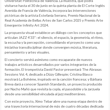
Universitat Politècnica de València. La muestra, que podrá
visitarse hasta el 30 de junio en la quinta planta de El Corte Inglés
Avenida de Francia de València, incorpora las intervenciones
pictóricas de la artista Estefanía Serrano, Premio Nacional de la
Real Academia de Bellas Artes de San Carlos 2025 y Premio Arte
Emergente Infinity Art 2024.
La propuesta visual establece un diálogo con los conceptos que
articulan JAZZ 4’33’’: el silencio, el espacio, la geometría, el ritmo,
la escucha y la percepción, consolidando el proyecto como una
iniciativa transdisciplinar donde convergen música, literatura,
pensamiento y artes visuales.
El concierto servirá asimismo como escaparate de nuevos
trabajos artísticos desarrollados por varios integrantes de la
formación. El trompetista David Pastor presentará The Abraxas
Sessions Vol. 4, dedicado a Dizzy Gillespie; Cristina Blasco
mostrará La Bohème, inspirado en la canción francesa; y Bárbara
Breva dará a conocer Spanish Standards, un proyecto producido
por Nacho Mañó que revisita la copla, el pasodoble y la zarzuela
desde una sensibilidad vinculada al jazz mediterráneo.
Con este proyecto, Ximo Tebar abre una nueva etapa dentro de
una trayectoria internacional de más de cuatro décadas dedicada