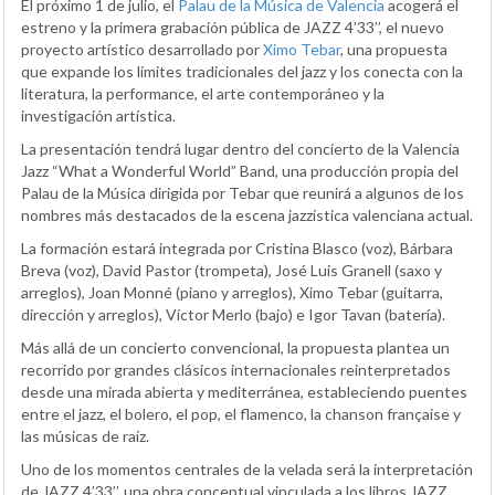
El próximo 1 de julio, el
Palau de la Música de Valencia
acogerá el
estreno y la primera grabación pública de JAZZ 4’33’’, el nuevo
proyecto artístico desarrollado por
Ximo Tebar
, una propuesta
que expande los límites tradicionales del jazz y los conecta con la
literatura, la performance, el arte contemporáneo y la
investigación artística.
La presentación tendrá lugar dentro del concierto de la Valencia
Jazz “What a Wonderful World” Band, una producción propia del
Palau de la Música dirigida por Tebar que reunirá a algunos de los
nombres más destacados de la escena jazzística valenciana actual.
La formación estará integrada por Cristina Blasco (voz), Bárbara
Breva (voz), David Pastor (trompeta), José Luis Granell (saxo y
arreglos), Joan Monné (piano y arreglos), Ximo Tebar (guitarra,
dirección y arreglos), Víctor Merlo (bajo) e Igor Tavan (batería).
Más allá de un concierto convencional, la propuesta plantea un
recorrido por grandes clásicos internacionales reinterpretados
desde una mirada abierta y mediterránea, estableciendo puentes
entre el jazz, el bolero, el pop, el flamenco, la chanson française y
las músicas de raíz.
Uno de los momentos centrales de la velada será la interpretación
de JAZZ 4’33’’, una obra conceptual vinculada a los libros JAZZ