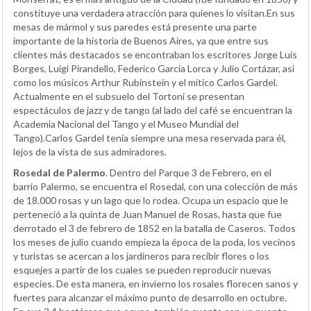
constituye una verdadera atracción para quienes lo visitan.En sus
mesas de mármol y sus paredes está presente una parte
importante de la historia de Buenos Aires, ya que entre sus
clientes más destacados se encontraban los escritores Jorge Luis
Borges, Luigi Pirandello, Federico García Lorca y Julio Cortázar, así
como los músicos Arthur Rubinstein y el mítico Carlos Gardel.
Actualmente en el subsuelo del Tortoni se presentan
espectáculos de jazz y de tango (al lado del café se encuentran la
Academia Nacional del Tango y el Museo Mundial del
Tango).Carlos Gardel tenía siempre una mesa reservada para él,
lejos de la vista de sus admiradores.
Rosedal de Palermo
. Dentro del Parque 3 de Febrero, en el
barrio Palermo, se encuentra el Rosedal, con una colección de más
de 18.000 rosas y un lago que lo rodea. Ocupa un espacio que le
perteneció a la quinta de Juan Manuel de Rosas, hasta que fue
derrotado el 3 de febrero de 1852 en la batalla de Caseros. Todos
los meses de julio cuando empieza la época de la poda, los vecinos
y turistas se acercan a los jardineros para recibir flores o los
esquejes a partir de los cuales se pueden reproducir nuevas
especies. De esta manera, en invierno los rosales florecen sanos y
fuertes para alcanzar el máximo punto de desarrollo en octubre.