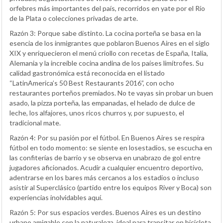
orfebres más importantes del país, recorridos en yate por el Río
de la Plata o colecciones privadas de arte.
Razón 3: Porque sabe distinto. La cocina porteña se basa en la
esencia de los inmigrantes que poblaron Buenos Aires en el siglo
XIX y enriquecieron el menú criollo con recetas de España, Italia,
Alemania y la increíble cocina andina de los países limítrofes. Su
calidad gastronómica está reconocida en el listado
“LatinAmerica’s 50 Best Restaurants 2016”, con ocho
restaurantes porteños premiados. No te vayas sin probar un buen
asado, la pizza porteña, las empanadas, el helado de dulce de
leche, los alfajores, unos ricos churros y, por supuesto, el
tradicional mate.
Razón 4: Por su pasión por el fútbol. En Buenos Aires se respira
fútbol en todo momento: se siente en losestadios, se escucha en
las confiterías de barrio y se observa en unabrazo de gol entre
jugadores aficionados. Acudir a cualquier encuentro deportivo,
adentrarse en los bares más cercanos a los estadios o incluso
asistir al Superclásico (partido entre los equipos River y Boca) son
experiencias inolvidables aquí.
Razón 5: Por sus espacios verdes. Buenos Aires es un destino
urbano amigable con la naturaleza, ideal para transitar en bicicleta