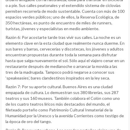
o a pie. Sus calles peatonales y el extendido sistema de ciclovías
permiten recorrerla de modo sustentable. Cuenta con más de 100
espacios verdes públicos; uno de ellos, la Reserva Ecológica, de
350 hectáreas, es punto de encuentro de miles de runners,
turistas, jóvenes y especialistas en medio ambiente.
Razón 6: Por acostarte tarde tras vivir sus calles. La noche es un
elemento clave en la esta ciudad que realmente nunca duerme. En
sus bares y barras, cervecerías y discotecas, los jóvenes y adultos
encuentran propuestas durante toda la semana para disfrutar
hasta que salga nuevamente el sol. Sólo aquí el viajero cenar en un
restaurante después de medianoche o arrancar la movida a las
tres de la madrugada. Tampoco podrá negarse a conocer sus
‘speakeasies’, bares clandestinos inspirados en la ley seca.
Razón 7: Por su aporte cultural. Buenos Aires es una ciudad
empapada de cultura. Lo demuestran sus 380 librerías, sus 287
teatros y sus 160 museos. También colabora el Colón como uno
de los cuatro teatros líricos más destacados del mundo, el
fileteado porteño como Patrimonio Cultural Inmaterial de la
Humanidad por la Unesco y la avenida Corrientes como testigo de
la época de oro del tango.