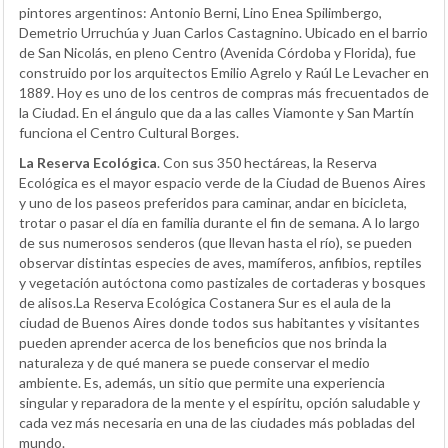
pintores argentinos: Antonio Berni, Lino Enea Spilimbergo,
Demetrio Urruchúa y Juan Carlos Castagnino. Ubicado en el barrio
de San Nicolás, en pleno Centro (Avenida Córdoba y Florida), fue
construido por los arquitectos Emilio Agrelo y Raúl Le Levacher en
1889. Hoy es uno de los centros de compras más frecuentados de
la Ciudad. En el ángulo que da a las calles Viamonte y San Martín
funciona el Centro Cultural Borges.
La Reserva Ecológica
. Con sus 350 hectáreas, la Reserva
Ecológica es el mayor espacio verde de la Ciudad de Buenos Aires
y uno de los paseos preferidos para caminar, andar en bicicleta,
trotar o pasar el día en familia durante el fin de semana. A lo largo
de sus numerosos senderos (que llevan hasta el río), se pueden
observar distintas especies de aves, mamíferos, anfibios, reptiles
y vegetación autóctona como pastizales de cortaderas y bosques
de alisos.La Reserva Ecológica Costanera Sur es el aula de la
ciudad de Buenos Aires donde todos sus habitantes y visitantes
pueden aprender acerca de los beneficios que nos brinda la
naturaleza y de qué manera se puede conservar el medio
ambiente. Es, además, un sitio que permite una experiencia
singular y reparadora de la mente y el espíritu, opción saludable y
cada vez más necesaria en una de las ciudades más pobladas del
mundo.