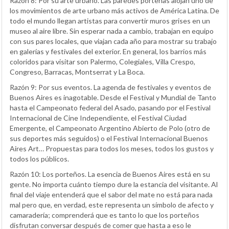
Razón 8: Por su arte urbano. Las paredes porteñas alojan uno de
los movimientos de arte urbano más activos de América Latina. De
todo el mundo llegan artistas para convertir muros grises en un
museo al aire libre. Sin esperar nada a cambio, trabajan en equipo
con sus pares locales, que viajan cada año para mostrar su trabajo
en galerías y festivales del exterior. En general, los barrios más
coloridos para visitar son Palermo, Colegiales, Villa Crespo,
Congreso, Barracas, Montserrat y La Boca.
Razón 9: Por sus eventos. La agenda de festivales y eventos de
Buenos Aires es inagotable. Desde el Festival y Mundial de Tanto
hasta el Campeonato federal del Asado, pasando por el Festival
Internacional de Cine Independiente, el Festival Ciudad
Emergente, el Campeonato Argentino Abierto de Polo (otro de
sus deportes más seguidos) o el Festival Internacional Buenos
Aires Art… Propuestas para todos los meses, todos los gustos y
todos los públicos.
Razón 10: Los porteños. La esencia de Buenos Aires está en su
gente. No importa cuánto tiempo dure la estancia del visitante. Al
final del viaje entenderá que el sabor del mate no está para nada
mal pero que, en verdad, este representa un símbolo de afecto y
camaradería; comprenderá que es tanto lo que los porteños
disfrutan conversar después de comer que hasta a eso le