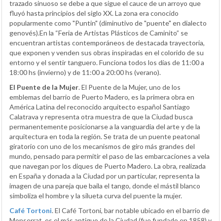
trazado sinuoso se debe a que sigue el cauce de un arroyo que
fluyó hasta principios del siglo XX. La zona era conocido
popularmente como "Puntin" (diminutivo de "puente" en dialecto
genovés).En la “Feria de Artistas Plásticos de Caminito” se
encuentran artistas contemporáneos de destacada trayectoria,
que exponen y venden sus obras inspiradas en el colorido de su
entorno y el sentir tanguero. Funciona todos los días de 11:00 a
18:00 hs (invierno) y de 11:00 a 20:00 hs (verano).
El Puente de la Mujer
. El Puente de la Mujer, uno de los
emblemas del barrio de Puerto Madero, es la primera obra en
América Latina del reconocido arquitecto español Santiago
Calatrava y representa otra muestra de que la Ciudad busca
permanentemente posicionarse a la vanguardia del arte y de la
arquitectura en toda la región. Se trata de un puente peatonal
giratorio con uno de los mecanismos de giro más grandes del
mundo, pensado para permitir el paso de las embarcaciones a vela
que navegan por los diques de Puerto Madero. La obra, realizada
en España y donada a la Ciudad por un particular, representa la
imagen de una pareja que baila el tango, donde el mástil blanco
simboliza el hombre y la silueta curva del puente la mujer.
Café Tortoni
. El Café Tortoni, bar notable ubicado en el barrio de
Monserrat, es el más antiguo de la Ciudad (fue fundado en 1858) y