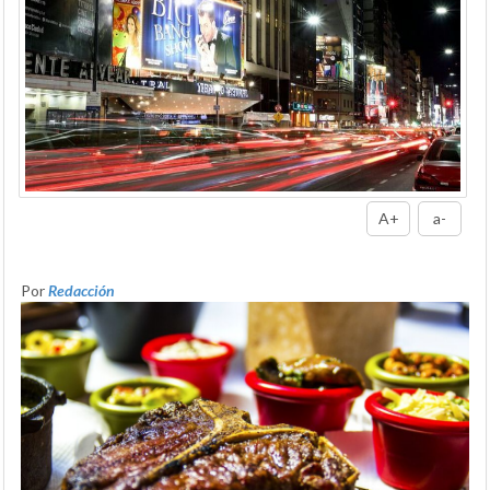
A+
a-
Por
Redacción