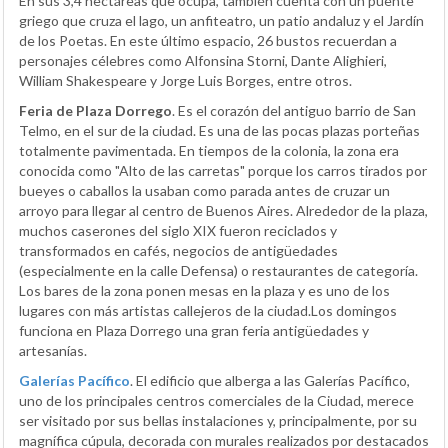
En sus 3,4 hectáreas que ocupa, también cuenta con un puente
griego que cruza el lago, un anfiteatro, un patio andaluz y el Jardín
de los Poetas. En este último espacio, 26 bustos recuerdan a
personajes célebres como Alfonsina Storni, Dante Alighieri,
William Shakespeare y Jorge Luis Borges, entre otros.
Feria de Plaza Dorrego
. Es el corazón del antiguo barrio de San
Telmo, en el sur de la ciudad. Es una de las pocas plazas porteñas
totalmente pavimentada. En tiempos de la colonia, la zona era
conocida como "Alto de las carretas" porque los carros tirados por
bueyes o caballos la usaban como parada antes de cruzar un
arroyo para llegar al centro de Buenos Aires. Alrededor de la plaza,
muchos caserones del siglo XIX fueron reciclados y
transformados en cafés, negocios de antigüedades
(especialmente en la calle Defensa) o restaurantes de categoría.
Los bares de la zona ponen mesas en la plaza y es uno de los
lugares con más artistas callejeros de la ciudad.Los domingos
funciona en Plaza Dorrego una gran feria antigüedades y
artesanías.
Galerías Pacífico
. El edificio que alberga a las Galerías Pacífico,
uno de los principales centros comerciales de la Ciudad, merece
ser visitado por sus bellas instalaciones y, principalmente, por su
magnífica cúpula, decorada con murales realizados por destacados