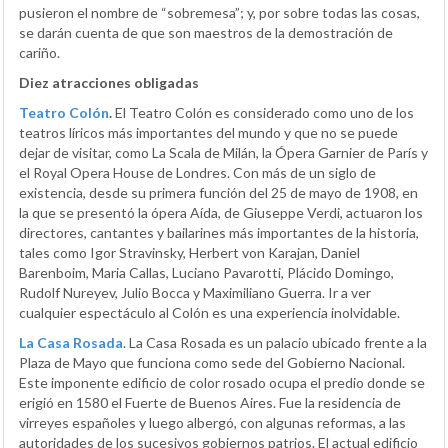
pusieron el nombre de “sobremesa”; y, por sobre todas las cosas,
se darán cuenta de que son maestros de la demostración de
cariño.
Diez atracciones obligadas
Teatro Colón
.
El Teatro Colón es considerado como uno de los
teatros líricos más importantes del mundo y que no se puede
dejar de visitar, como La Scala de Milán, la Ópera Garnier de París y
el Royal Opera House de Londres. Con más de un siglo de
existencia, desde su primera función del 25 de mayo de 1908, en
la que se presentó la ópera Aída, de Giuseppe Verdi, actuaron los
directores, cantantes y bailarines más importantes de la historia,
tales como Igor Stravinsky, Herbert von Karajan, Daniel
Barenboim, Maria Callas, Luciano Pavarotti, Plácido Domingo,
Rudolf Nureyev, Julio Bocca y Maximiliano Guerra. Ir a ver
cualquier espectáculo al Colón es una experiencia inolvidable.
La Casa Rosada
. La Casa Rosada es un palacio ubicado frente a la
Plaza de Mayo que funciona como sede del Gobierno Nacional.
Este imponente edificio de color rosado ocupa el predio donde se
erigió en 1580 el Fuerte de Buenos Aires. Fue la residencia de
virreyes españoles y luego albergó, con algunas reformas, a las
autoridades de los sucesivos gobiernos patrios. El actual edificio