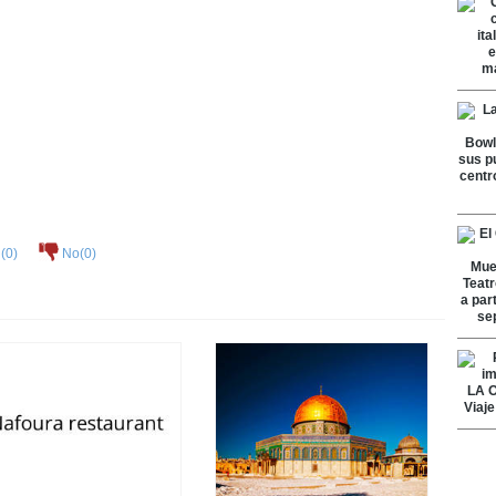
(
0
)
No(
0
)