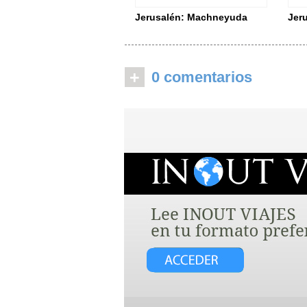
Jerusalén: Machneyuda
Jer
+
0 comentarios