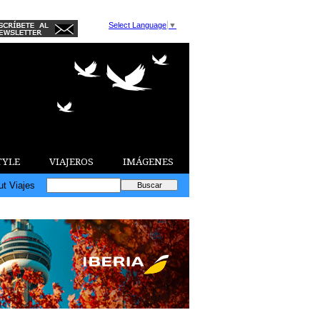
Select Language
▼
TYLE
VIAJEROS
IMÁGENES
ut Viajes