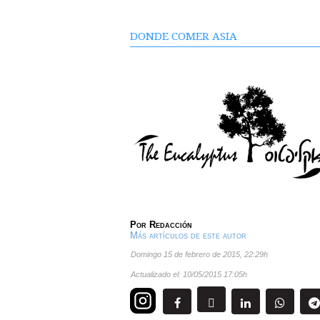
DONDE COMER ASIA
Por
Redacción
Más artículos de este autor
domingo 15 de febrero de 2015
,
22:29h
Actualizado el:
10/05/2015 17:05h