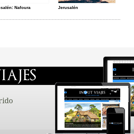
usalén: Nafoura
Jerusalén