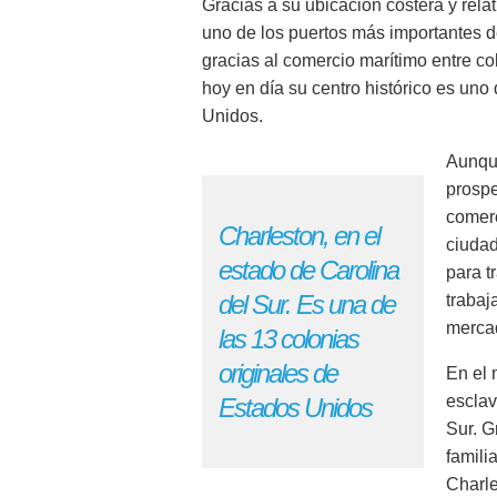
Gracias a su ubicación costera y rel
uno de los puertos más importantes d
gracias al comercio marítimo entre c
hoy en día su centro histórico es un
Unidos.
Aunque
prospe
comerc
Charleston, en el
ciudad
estado de Carolina
para t
del Sur. Es una de
trabaj
merca
las 13 colonias
originales de
En el 
esclav
Estados Unidos
Sur. G
famili
Charl