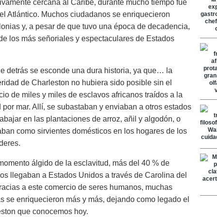
ativamente cercana al Caribe, durante mucho tiempo fue
el Atlántico. Muchos ciudadanos se enriquecieron
olonias y, a pesar de que tuvo una época de decadencia,
o de los más señoriales y espectaculares de Estados
 detrás se esconde una dura historia, ya que… la
ridad de Charleston no hubiera sido posible sin el
io de miles y miles de esclavos africanos traídos a la
 por mar. Allí, se subastaban y enviaban a otros estados
rabajar en las plantaciones de arroz, añil y algodón, o
aban como sirvientes domésticos en los hogares de los
deres.
momento álgido de la esclavitud, más del 40 % de
os llegaban a Estados Unidos a través de Carolina del
racias a este comercio de seres humanos, muchas
as se enriquecieron más y más, dejando como legado el
eston que conocemos hoy.