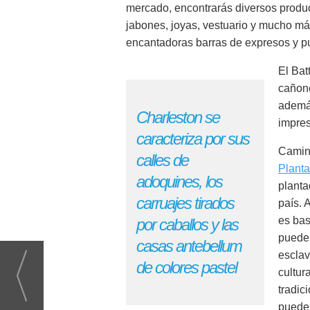
mercado, encontrarás diversos produc
jabones, joyas, vestuario y mucho má
encantadoras barras de expresos y p
El Bat
cañone
además
Charleston se
impres
caracteriza por sus
Camina
calles de
Planta
adoquines, los
planta
carruajes tirados
país. 
es bas
por caballos y las
pueden
casas antebellum
esclav
de colores pastel
cultur
tradic
puede 