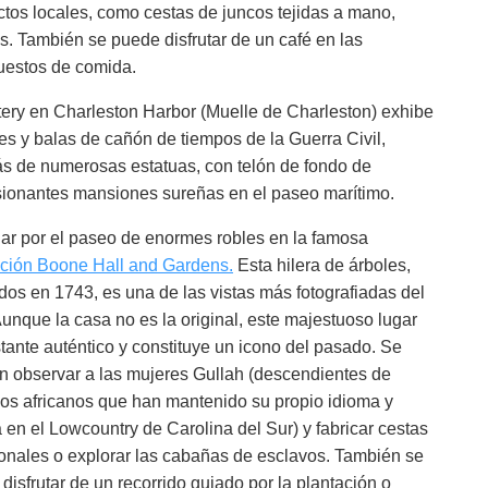
tos locales, como cestas de juncos tejidas a mano,
s. También se puede disfrutar de un café en las
uestos de comida.
tery en Charleston Harbor (Muelle de Charleston) exhibe
s y balas de cañón de tiempos de la Guerra Civil,
 de numerosas estatuas, con telón de fondo de
ionantes mansiones sureñas en el paseo marítimo.
r por el paseo de enormes robles en la famosa
ción Boone Hall and Gardens.
Esta hilera de árboles,
dos en 1743, es una de las vistas más fotografiadas del
Aunque la casa no es la original, este majestuoso lugar
tante auténtico y constituye un icono del pasado. Se
 observar a las mujeres Gullah (descendientes de
os africanos que han mantenido su propio idioma y
a en el Lowcountry de Carolina del Sur) y fabricar cestas
ionales o explorar las cabañas de esclavos. También se
disfrutar de un recorrido guiado por la plantación o