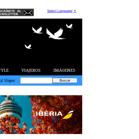
Select Language
▼
TYLE
VIAJEROS
IMÁGENES
ut Viajes