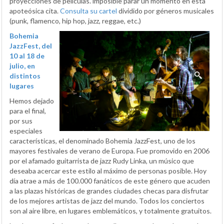
proyecciones de películas. imposible parar un momento en esta
apoteósica cita.
Consulta su cartel
dividido por géneros musicales
(punk, flamenco, hip hop, jazz, reggae, etc.)
Bohemia
JazzFest, del
10 al 18 de
julio, en
distintos
lugares
Hemos dejado
para el final,
por sus
especiales
características, el denominado Bohemia JazzFest, uno de los
mayores festivales de verano de Europa. Fue promovido en 2006
por el afamado guitarrista de jazz Rudy Linka, un músico que
deseaba acercar este estilo al máximo de personas posible. Hoy
día atrae a más de 100.000 fanáticos de este género que acuden
a las plazas históricas de grandes ciudades checas para disfrutar
de los mejores artistas de jazz del mundo. Todos los conciertos
son al aire libre, en lugares emblemáticos, y totalmente gratuitos.