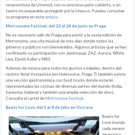
renacentista de Litomysl, con su precioso patio cubierto, y un
teatro incomparable protegido por la Unesco. Puedes consultar
su programa en este
enlace
.
Metronome Festival, del 22 al 24 de junio en Praga
No es necesario salir de Praga para asistir a la sexta edición de
Metronome, una cita musical de tres días donde todos los
géneros y públicos son bienvenidos. Algunos artistas que ya han
confirmado su participación son Jamiroquai, ZAZ, Aurora, White
Lies, David Koller y M83.
Además de música para todos los gustos y edades, dentro del
recinto ferial Vystaviste (en Holesovice, Praga 7) también existe
una sección gastronómica con food trucks donde estarán
representadas las cocinas de diversas partes del mundo (india,
tunecina, italiana) y también una amplia selección de vinos.
Consulta el cartel de
Metronome Festival
.
Beats for Love, del 5 al 8 de julio en Ostrava
Beats for
Love inunda
cada verano
de música