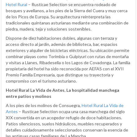
Hotel Rural
– Rusticae Selection se encuentra rodeado de
bosques y avellanos, a los pies de la Sierra del Cuera y muy cerca
de los Picos de Europa. Su arquitectura reinterpreta las
tradicionales quintanas asturianas mediante una combinación de
piedra, madera, teja y soluciones sostenibles.
Dispone de diez habitaciones dobles, algunas con terraza y
acceso directo al jardín, además de biblioteca, bar, espacios
exteriores y alquiler de bicicletas eléctricas. Su ubicación permite
combinar playas como Torimbia o Gulpiyuri con rutas de montaña
y visitas a Llanes, Ribadesella o los Lagos de Covadonga. La familia
propietaria del hotel ha sido reconocida por AEFAS con el XVII
Premio Familia Empresaria, que distingue su trayectoria y
compromiso con el turismo asturiano.
Hotel Rural La Vida de Antes. La hospitalidad manchega
entre patios y molinos
A los pies de los molinos de Consuegra,
Hotel Rural La Vida de
Antes
– Rusticae Selection ocupa una casa manchega del siglo
XIX convertida en un acogedor refugio de doce habitaciones.
Patios silenciosos, suelos hidráulicos, muebles recuperados y
detalles cuidadosamente seleccionados conservan la esencia de
las antiguas casas familiares de La Mancha.