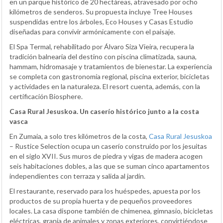
en un parque histórico de 20 hectáreas, atravesado por ocho
kilómetros de senderos. Su propuesta incluye Tree Houses
suspendidas entre los árboles, Eco Houses y Casas Estudio
diseñadas para convivir armónicamente con el paisaje.
El Spa Termal, rehabilitado por Álvaro Siza Vieira, recupera la
tradición balnearia del destino con piscina climatizada, sauna,
hammam, hidromasaje y tratamientos de bienestar. La experiencia
se completa con gastronomía regional, piscina exterior, bicicletas
y actividades en la naturaleza. El resort cuenta, además, con la
certificación Biosphere.
Casa Rural Jesuskoa. Un caserío histórico junto a la costa
vasca
En Zumaia, a solo tres kilómetros de la costa,
Casa Rural Jesuskoa
– Rustice Selection ocupa un caserío construido por los jesuitas
en el siglo XVII. Sus muros de piedra y vigas de madera acogen
seis habitaciones dobles, a las que se suman cinco apartamentos
independientes con terraza y salida al jardín.
El restaurante, reservado para los huéspedes, apuesta por los
productos de su propia huerta y de pequeños proveedores
locales. La casa dispone también de chimenea, gimnasio, bicicletas
eléctricas, granja de animales y zonas exteriores, convirtiéndose