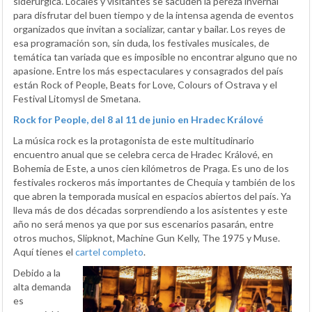
siderúrgica. Locales y visitantes se sacuden la pereza invernal
para disfrutar del buen tiempo y de la intensa agenda de eventos
organizados que invitan a socializar, cantar y bailar. Los reyes de
esa programación son, sin duda, los festivales musicales, de
temática tan variada que es imposible no encontrar alguno que no
apasione. Entre los más espectaculares y consagrados del país
están Rock of People, Beats for Love, Colours of Ostrava y el
Festival Litomysl de Smetana.
Rock for People, del 8 al 11 de junio en Hradec Králové
La música rock es la protagonista de este multitudinario
encuentro anual que se celebra cerca de Hradec Králové, en
Bohemia de Este, a unos cien kilómetros de Praga. Es uno de los
festivales rockeros más importantes de Chequia y también de los
que abren la temporada musical en espacios abiertos del país. Ya
lleva más de dos décadas sorprendiendo a los asistentes y este
año no será menos ya que por sus escenarios pasarán, entre
otros muchos, Slipknot, Machine Gun Kelly, The 1975 y Muse.
Aquí tienes el
cartel completo
.
Debido a la
alta demanda
es