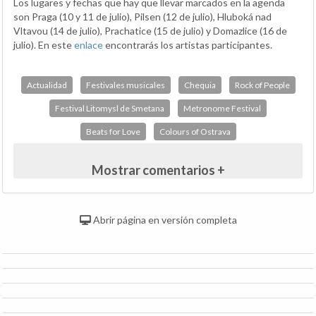
Los lugares y fechas que hay que llevar marcados en la agenda
son Praga (10 y 11 de julio), Pilsen (12 de julio), Hluboká nad
Vltavou (14 de julio), Prachatice (15 de julio) y Domazlice (16 de
julio). En este
enlace
encontrarás los artistas participantes.
Actualidad
Festivales musicales
Chequia
Rock of People
Festival Litomysl de Smetana
Metronome Festival
Beats for Love
Colours of Ostrava
Mostrar comentarios +
Abrir página en versión completa