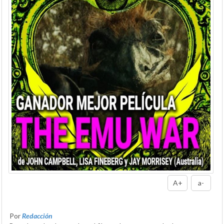
A+
a-
Por
Redacción