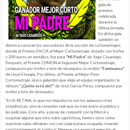
gala de
premios
celebrada
durante la
última jornada.
En dicha gala
también se
dieron a conocer los vencedores de la sección de cortometrajes,
donde el Premio DACIA al Mejor Cortometraje, dotado con trofeo
y 200 euros en metálico, fue para
“Mi Padre”
de Yago Casariego.
Después, el Premio CDMON al Segundo Mejor Cortometraje,
compuesto por trofeo y lote de obsequios, lo recibió
“Feminancy”
de Uxuri Etxegia. Por último, el Premio al Mejor-Peor
Cortometraje, único galardón que elige el equipo organizador, lo
obtuvo
“¿Quién está ahí?”
de José García Pérez, compuesto por
trofeo y lote de obsequios.
"En B-RETINA, lo que nos impulsa no son los aplausos ni las
estadísticas, sino la conexión real que se crea entre el público y
las películas. Este año, a pesar de competir con la Mercè y
esquivar alguna que otra nube caprichosa, hemos visto cómo
nuestras salas vibraban con casi cada butaca ocupada, rozando
constantemente el 'soldout'. Merece una especial mención el