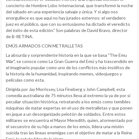
concierto de Hombre Lobo Internacional, que transformó la noche
del sábado en una experiencia salvaje y única. Y si algo nos
enorgullece es que aquí no hay jurados externos: el verdadero
juez es el público, que con su entusiasmo ha dictado el veredicto
del éxito de esta edición." Son palabras de David Bravo, director
de B-RETINA.
EMÚS ARMADOS CON METRALLETAS
La absurda y sorprendente historia en la que se basa "The Emu
War", se conoce como La Gran Guerra del Emú y ha trascendido en
el imaginario popular como uno de los conflictos más insólitos de
la historia de la humanidad, inspirando memes, videojuegos y
películas como esta.
Dirigida por Jay Morrissey, Lisa Fineberg y John Campbell, esta
comedia australiana de 75 minutos lleva al extremo la ya de por sí
peculiar situación histórica, retratando a los emús como temibles
máquinas de matar expertas en el uso de metralletas y que ponen
en jaque a un desorganizado pelotón de soldados. Entre estos
militares se encuentra el Mayor Meredith, quien, atormentado por
el secuestro de su hijo a manos de los emús, lidera una misión
suicida tras las líneas enemigas con el objetivo de matar a la Reina
Emú, la astuta líder de la plaga.