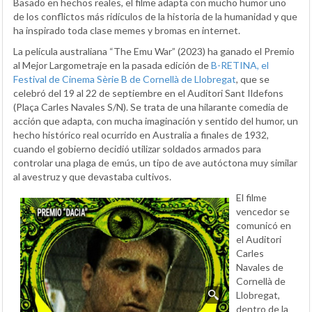
Basado en hechos reales, el filme adapta con mucho humor uno
de los conflictos más ridículos de la historia de la humanidad y que
ha inspirado toda clase memes y bromas en internet.
La película australiana “The Emu War” (2023) ha ganado el Premio
al Mejor Largometraje en la pasada edición de
B-RETINA, el
Festival de Cinema Sèrie B de Cornellà de Llobregat
, que se
celebró del 19 al 22 de septiembre en el Auditori Sant Ildefons
(Plaça Carles Navales S/N). Se trata de una hilarante comedia de
acción que adapta, con mucha imaginación y sentido del humor, un
hecho histórico real ocurrido en Australia a finales de 1932,
cuando el gobierno decidió utilizar soldados armados para
controlar una plaga de emús, un tipo de ave autóctona muy similar
al avestruz y que devastaba cultivos.
El filme
vencedor se
comunicó en
el Auditori
Carles
Navales de
Cornellà de
Llobregat,
dentro de la