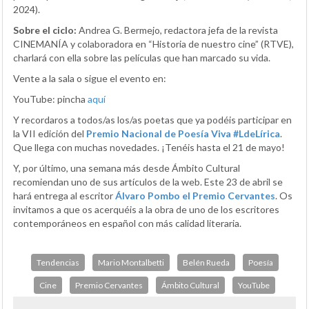
2024).
Sobre el ciclo:
Andrea G. Bermejo, redactora jefa de la revista
CINEMANÍA y colaboradora en “Historia de nuestro cine” (RTVE),
charlará con ella sobre las películas que han marcado su vida.
Vente a la sala o sigue el evento en:
YouTube: pincha
aquí
Y recordaros a todos/as los/as poetas que ya podéis participar en
la VII edición del
Premio Nacional de Poesía Viva #LdeLírica
.
Que llega con muchas novedades. ¡Tenéis hasta el 21 de mayo!
Y, por último, una semana más desde Ámbito Cultural
recomiendan uno de sus artículos de la web. Este 23 de abril se
hará entrega al escritor
Álvaro Pombo el Premio Cervantes
. Os
invitamos a que os acerquéis a la obra de uno de los escritores
contemporáneos en español con más calidad literaria.
Tendencias
Mario Montalbetti
Belén Rueda
Poesía
Cine
Premio Cervantes
Ámbito Cultural
YouTube