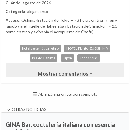
Cuándo:
agosto de 2026
Categoría
: alojamiento
Acceso:
Oshima (Estación de Tokio --> 3 horas en tren y ferry
rápido vía el muelle de Takeshiba / Estación de Shinjuku --> 2,5
horas en tren y avión vía el aeropuerto de Chofu)
hotel de temática retiro
HOTEL Flarito IZUOSHIMA
isla de Oshima
Japón
Tendencias
Mostrar comentarios +
Abrir página en versión completa
OTRAS NOTICIAS
GINA Bar, coctelería italiana con esencia