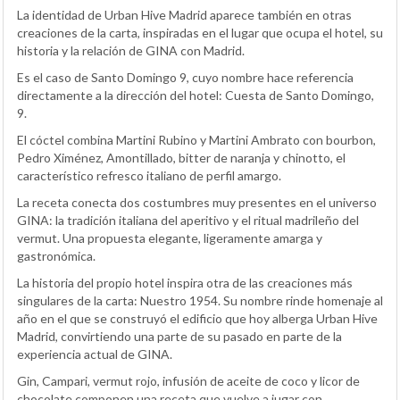
La identidad de Urban Hive Madrid aparece también en otras
creaciones de la carta, inspiradas en el lugar que ocupa el hotel, su
historia y la relación de GINA con Madrid.
Es el caso de Santo Domingo 9, cuyo nombre hace referencia
directamente a la dirección del hotel: Cuesta de Santo Domingo,
9.
El cóctel combina Martini Rubino y Martini Ambrato con bourbon,
Pedro Ximénez, Amontillado, bitter de naranja y chinotto, el
característico refresco italiano de perfil amargo.
La receta conecta dos costumbres muy presentes en el universo
GINA: la tradición italiana del aperitivo y el ritual madrileño del
vermut. Una propuesta elegante, ligeramente amarga y
gastronómica.
La historia del propio hotel inspira otra de las creaciones más
singulares de la carta: Nuestro 1954. Su nombre rinde homenaje al
año en el que se construyó el edificio que hoy alberga Urban Hive
Madrid, convirtiendo una parte de su pasado en parte de la
experiencia actual de GINA.
Gin, Campari, vermut rojo, infusión de aceite de coco y licor de
chocolate componen una receta que vuelve a jugar con