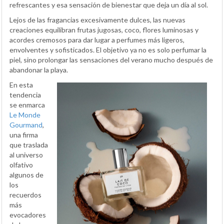
refrescantes y esa sensación de bienestar que deja un día al sol.
Lejos de las fragancias excesivamente dulces, las nuevas
creaciones equilibran frutas jugosas, coco, flores luminosas y
acordes cremosos para dar lugar a perfumes más ligeros,
envolventes y sofisticados. El objetivo ya no es solo perfumar la
piel, sino prolongar las sensaciones del verano mucho después de
abandonar la playa.
En esta
tendencia
se enmarca
Le Monde
Gourmand
,
una firma
que traslada
al universo
olfativo
algunos de
los
recuerdos
más
evocadores