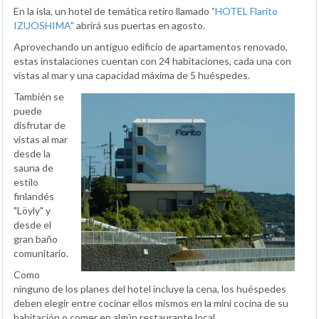
En la isla, un hotel de temática retiro llamado
"HOTEL Flarito
IZUOSHIMA"
abrirá sus puertas en agosto.
Aprovechando un antiguo edificio de apartamentos renovado,
estas instalaciones cuentan con 24 habitaciones, cada una con
vistas al mar y una capacidad máxima de 5 huéspedes.
También se
puede
disfrutar de
vistas al mar
desde la
sauna de
estilo
finlandés
"Löyly" y
desde el
gran baño
comunitario.
Como
ninguno de los planes del hotel incluye la cena, los huéspedes
deben elegir entre cocinar ellos mismos en la mini cocina de su
habitación o comer en algún restaurante local.