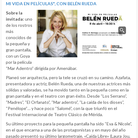
MI VIDA EN PELÍCULAS", CON BELÉN RUEDA
Sobre la
invitada:
uno
de los rostros
más
conocidos de
la pequeña y
gran pantalla,
con un Goya
por la película
“Mar Adentro” dirigida por Amenábar.
Planeó ser arquitecta, pero la tele se cruzó en su camino. Azafata,
presentadora y actriz, Belén Rueda, una de nuestras actrices más
sólidas y valoradas, se ha movido tanto en la pequeña como en la
gran pantalla y en el teatro con gran éxito. Desde “Los Serrano”,
“Madres”, “El Orfanato”, “Mar adentro”, “La caída de los dioses”,
“Penélope”… y hace poco “Salomé”, con la que triunfó en el
Festival Internacional de Teatro Clásico de Mérida.
Su último proyecto para la pequeña pantalla ha sido “Eva & Nicole”,
en el que encarna a una de las protagonistas y en mayo del año
pasado presentó su último largometraje, «Caída Libre» (Laura Jou,