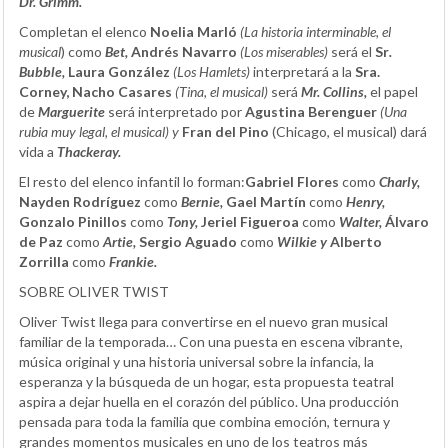
Dr. Grimm.
Completan el elenco
Noelia Marló
(La historia interminable, el
musical
) como
Bet,
Andrés Navarro
(Los miserables)
será el
Sr
.
Bubble,
Laura González
(Los Hamlets)
interpretará a la
Sra.
Corney, Nacho Casares
(Tina, el musical)
será
Mr. Collins,
el papel
de
Marguerite
será interpretado por
Agustina Berenguer
(Una
rubia muy legal, el musical) y
Fran del Pino
(Chicago, el musical) dará
vida a
Thackeray.
El resto del elenco infantil lo forman:
Gabriel Flores
como
Charly,
Nayden Rodríguez
como
Bernie,
Gael Martín
como
Henry,
Gonzalo Pinillos
como
Tony,
Jeriel Figueroa
como
Walter,
Álvaro
de Paz
como
Artie,
Sergio Aguado
como
Wilkie y
Alberto
Zorrilla
como
Frankie.
SOBRE OLIVER TWIST
Oliver Twist llega para convertirse en el nuevo gran musical
familiar de la temporada… Con una puesta en escena vibrante,
música original y una historia universal sobre la infancia, la
esperanza y la búsqueda de un hogar, esta propuesta teatral
aspira a dejar huella en el corazón del público. Una producción
pensada para toda la familia que combina emoción, ternura y
grandes momentos musicales en uno de los teatros más