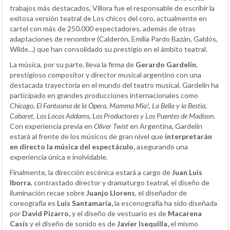
trabajos más destacados, Víllora fue el responsable de escribir la
exitosa versión teatral de Los chicos del coro, actualmente en
cartel con más de 250.000 espectadores, además de otras
adaptaciones de renombre (Calderón, Emilia Pardo Bazán, Galdós,
Wilde…) que han consolidado su prestigio en el ámbito teatral.
La música, por su parte, lleva la firma de
Gerardo Gardelin
,
prestigioso compositor y director musical argentino con una
destacada trayectoria en el mundo del teatro musical. Gardelin ha
participado en grandes producciones internacionales como
Chicago, El Fantasma de la Ópera, Mamma Mia!, La Bella y la Bestia,
Cabaret, Los Locos Addams, Los Productores y Los Puentes de Madison
.
Con experiencia previa en
Oliver Twist
en Argentina, Gardelin
estará al frente de los músicos de gran nivel que
interpretarán
en directo la música del espectáculo,
asegurando una
experiencia única e inolvidable.
Finalmente, la dirección escénica estará a cargo de
Juan Luis
Iborra
, contrastado director y dramaturgo teatral, el diseño de
iluminación recae sobre
Juanjo Llorens
, el diseñador de
coreografía es
Luis Santamaría,
la escenografía ha sido diseñada
por
David Pizarro,
y el diseño de vestuario es de
Macarena
Casís
y el diseño de sonido es de
Javier Isequilla,
el mismo