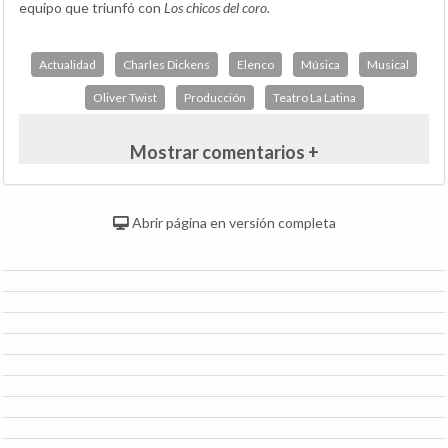
equipo que triunfó con
Los chicos del coro.
Actualidad
Charles Dickens
Elenco
Música
Musical
Oliver Twist
Producción
Teatro La Latina
Mostrar comentarios +
Abrir página en versión completa