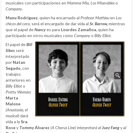
musicales con participaciones en
Mamma Mía, Los Miserables
o
Company
.
Manu Rodríguez
, quien ha encarnado al
Profesor Mathieu
en
Los
chicos del coro,
será el encargado de dar vida al
Sr. Barrow,
mientras
que el papel de
Nancy
es para
Lourdes Zamalloa,
quien ha
participado en otros musicales como
Company
o
Billy Elliot.
El papel de
Bill
Sikes
será
interpretado
por
Natan
Segado,
con
trabajos
anteriores en
Billy Elliot
o
Pretty Woman;
Marta
Malone
(Anastasia, el
musical)
dará
vida a la
Sra.
Rose
y
Tommy Álvarez
(A Chorus Line) interpretará al
Juez Fang
y a
l