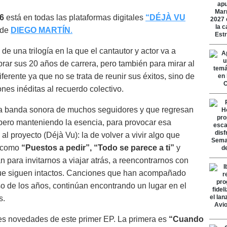
26
está en todas las plataformas digitales
“DÉJÀ VU
 de
DIEGO MARTÍN
.
e una trilogía en la que el cantautor y actor va a
rar sus 20 años de carrera, pero también para mirar al
ferente ya que no se trata de reunir sus éxitos, sino de
nes inéditas al recuerdo colectivo.
la banda sonora de muchos seguidores y que regresan
 pero manteniendo la esencia, para provocar esa
l proyecto (Déjà Vu): la de volver a vivir algo que
s como
“Puestos a pedir”, “Todo se parece a ti”
y
n para invitarnos a viajar atrás, a reencontrarnos con
e siguen intactos. Canciones que han acompañado
so de los años, continúan encontrando un lugar en el
s.
des novedades de este primer EP. La primera es
“Cuando