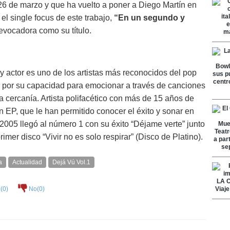
6 de marzo y que ha vuelto a poner a Diego Martín en
el single focus de este trabajo,
“En un segundo y
 evocadora como su título.
y actor es uno de los artistas más reconocidos del pop
a por su capacidad para emocionar a través de canciones
 cercanía. Artista polifacético con más de 15 años de
n EP, que le han permitido conocer el éxito y sonar en
 2005 llegó al número 1 con su éxito “Déjame verte” junto
imer disco “Vivir no es solo respirar” (Disco de Platino).
a
Actualidad
Dejá Vú Vol.1
(
0
)
No(
0
)