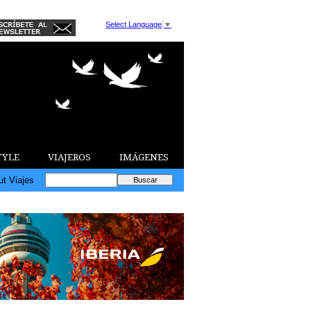
Select Language
▼
TYLE
VIAJEROS
IMÁGENES
ut Viajes