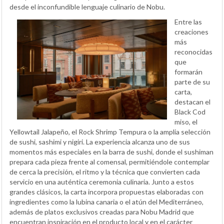
desde el inconfundible lenguaje culinario de Nobu.
Entre las
creaciones
más
reconocidas
que
formarán
parte de su
carta,
destacan el
Black Cod
miso, el
Yellowtail Jalapeño, el Rock Shrimp Tempura o la amplia selección
de sushi, sashimi y nigiri. La experiencia alcanza uno de sus
momentos más especiales en la barra de sushi, donde el sushiman
prepara cada pieza frente al comensal, permitiéndole contemplar
de cerca la precisión, el ritmo y la técnica que convierten cada
servicio en una auténtica ceremonia culinaria. Junto a estos
grandes clásicos, la carta incorpora propuestas elaboradas con
ingredientes como la lubina canaria o el atún del Mediterráneo,
además de platos exclusivos creadas para Nobu Madrid que
encuentran inspiración en el producto local y en el carácter