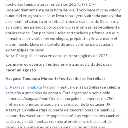
noche, las temperaturas rondan los 26,2°C (79,1°F).
Independientemente de la hora del día, Tokio hace mucho calor y
humedad en agosto, así que lleva ropa ligera y aireada para ayudar
a combatir el calor. La precipitación media diaria es de 25,5 mm, y
son comunes periodos cortos de lluvias intensas, especialmente
por las tardes. Son posibles lluvias torrenciales y tifones, así que
consulta la previsión meteorológica, prepárate y lleva a mano el
impermeable. Lleva una botella de agua contigo para ayudar a
evitar golpes de calor.
Nota: Esta guía se basa en datos meteorológicos de 2025.
Los mejores eventos, festivales y otras actividades para
hacer en agosto
Asagaya Tanabata Matsuri (Festival de las Estrellas)
El Asagaya Tanabata Matsuri
(Festival de las Estrellas) se celebra
cada año a principios de agosto. Está organizado por la calle
comercial Asagaya Pearl Center, una galería comercial de 750
metros de longitud situada en la salida sur de la estación JR
Asagaya. La calle estará cubierta de decoraciones de bambú y
elaboradas esculturas de papel maché. Las exposiciones cambian
cada vez y están hechas con una atención increíble al detalle,
dando a los visitantes una razón para volver año tras año.