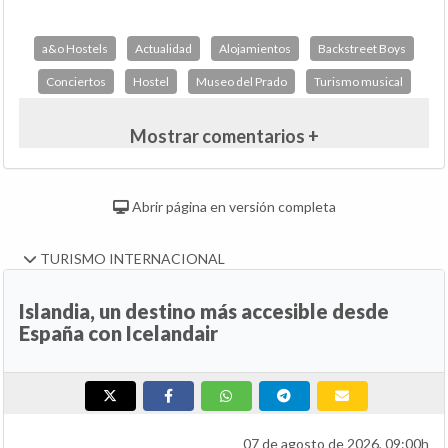
a&o Hostels
Actualidad
Alojamientos
Backstreet Boys
Conciertos
Hostel
Museo del Prado
Turismo musical
Mostrar comentarios +
Abrir página en versión completa
TURISMO INTERNACIONAL
Islandia, un destino más accesible desde
España con Icelandair
07 de agosto de 2026, 09:00h