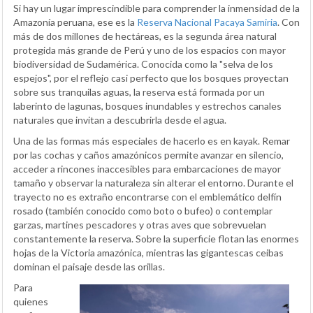
Si hay un lugar imprescindible para comprender la inmensidad de la
Amazonía peruana, ese es la
Reserva Nacional Pacaya Samiria
. Con
más de dos millones de hectáreas, es la segunda área natural
protegida más grande de Perú y uno de los espacios con mayor
biodiversidad de Sudamérica. Conocida como la "selva de los
espejos", por el reflejo casi perfecto que los bosques proyectan
sobre sus tranquilas aguas, la reserva está formada por un
laberinto de lagunas, bosques inundables y estrechos canales
naturales que invitan a descubrirla desde el agua.
Una de las formas más especiales de hacerlo es en kayak. Remar
por las cochas y caños amazónicos permite avanzar en silencio,
acceder a rincones inaccesibles para embarcaciones de mayor
tamaño y observar la naturaleza sin alterar el entorno. Durante el
trayecto no es extraño encontrarse con el emblemático delfín
rosado (también conocido como boto o bufeo) o contemplar
garzas, martines pescadores y otras aves que sobrevuelan
constantemente la reserva. Sobre la superficie flotan las enormes
hojas de la Victoria amazónica, mientras las gigantescas ceibas
dominan el paisaje desde las orillas.
Para
quienes