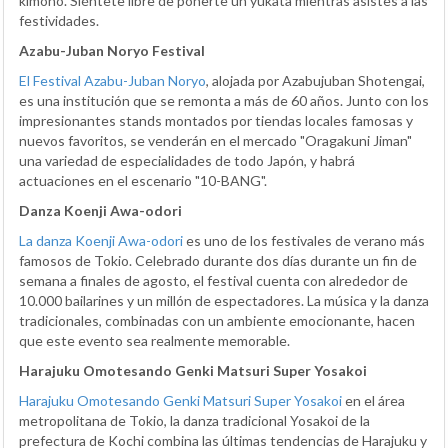
kimono. Siéntete libre de ponerte un yukata mientras asistes a las
festividades.
Azabu-Juban Noryo Festival
El Festival Azabu-Juban Noryo
, alojada por Azabujuban Shotengai,
es una institución que se remonta a más de 60 años. Junto con los
impresionantes stands montados por tiendas locales famosas y
nuevos favoritos, se venderán en el mercado "Oragakuni Jiman"
una variedad de especialidades de todo Japón, y habrá
actuaciones en el escenario "10-BANG".
Danza Koenji Awa-odori
La danza Koenji Awa-odori
es uno de los festivales de verano más
famosos de Tokio. Celebrado durante dos días durante un fin de
semana a finales de agosto, el festival cuenta con alrededor de
10.000 bailarines y un millón de espectadores. La música y la danza
tradicionales, combinadas con un ambiente emocionante, hacen
que este evento sea realmente memorable.
Harajuku Omotesando Genki Matsuri Super Yosakoi
Harajuku Omotesando Genki Matsuri Super Yosakoi
en el área
metropolitana de Tokio, la danza tradicional Yosakoi de la
prefectura de Kochi combina las últimas tendencias de Harajuku y