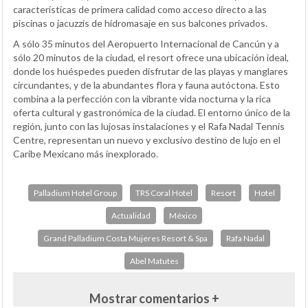
características de primera calidad como acceso directo a las
piscinas o jacuzzis de hidromasaje en sus balcones privados.
A sólo 35 minutos del Aeropuerto Internacional de Cancún y a
sólo 20 minutos de la ciudad, el resort ofrece una ubicación ideal,
donde los huéspedes pueden disfrutar de las playas y manglares
circundantes, y de la abundantes flora y fauna autóctona. Esto
combina a la perfección con la vibrante vida nocturna y la rica
oferta cultural y gastronómica de la ciudad. El entorno único de la
región, junto con las lujosas instalaciones y el Rafa Nadal Tennis
Centre, representan un nuevo y exclusivo destino de lujo en el
Caribe Mexicano más inexplorado.
Palladium Hotel Group
TRS Coral Hotel
Resort
Hotel
Actualidad
México
Grand Palladium Costa Mujeres Resort & Spa
Rafa Nadal
Abel Matutes
Mostrar comentarios +