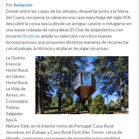
Por
Redacción
Dormir entre las copas de los árboles, despertar junto a la Sierra
del Cuera, recuperar la calma en una casa manchega del siglo XIX,
descubrir la costa vasca desde un antiguo caserío o refugiarse en
una masía rodeada de naturaleza. El Club de alojamientos con
encanto
Rusticae
amplía su selección con cinco nuevas
incorporaciones que proponen distintas maneras de reconectar
con el paisaje, la historia y el placer de viajar sin prisas.
La Quinta
Esencia
Hotel Rural,
en Llanes;
Hotel Rural
La Vida de
Antes, en
Consuegra;
Pedras
Salgadas
Spa &
Nature Park, en el interior norte de Portugal; Casa Rural
Jesuskoa, en Zumaia, y Casa Rural Font d’en Torres, cerca de
Morella, comparten una manera de entender la hospitalidad