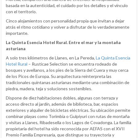
basada en la autenticidad, el cuidado por los detalles y el vínculo
con el territorio.
Cinco alojamientos con personalidad propia que invitan a dejar
atrás el ritmo cotidiano y volver a disfrutar de lo verdaderamente
importante.
La Quinta Esencia Hotel Rural. Entre el mar y la montaña
asturiana
A solo tres kilómetros de Llanes, en La Pereda,
La Quinta Esencia
Hotel Rural
– Rusticae Selection se encuentra rodeado de
bosques y avellanos, a los pies de la Sierra del Cuera y muy cerca
de los Picos de Europa. Su arquitectura reinterpreta las
tradicionales quintanas asturianas mediante una combinación de
piedra, madera, teja y soluciones sostenibles.
Dispone de diez habitaciones dobles, algunas con terraza y
acceso directo al jardín, además de biblioteca, bar, espacios
exteriores y alquiler de bicicletas eléctricas. Su ubicación permite
combinar playas como Torimbia o Gulpiyuri con rutas de montaña
y visitas a Llanes, Ribadesella o los Lagos de Covadonga. La familia
propietaria del hotel ha sido reconocida por AEFAS con el XVII
Premio Familia Empresaria, que distingue su trayectoria y