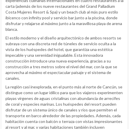
experiencias culinarias internacionales en cuatro restaurantes a la
carta (además de los nueve restaurantes del Grand Palladium
Costa Mujeres Resort & Spa) y un beach club al más puro estilo
ibicenco con infinity pool y servicio bar junto a la piscina, donde
disfrutar y relajarse al máximo junto a la maravillosa playa de arena
blanca.
El estilo moderno y el diseño arquitectónico de ambos resorts se
subraya con una discreta red de túneles de servicio oculta a la
vista de los huéspedes del hotel, que garantiza una estética
impecable y una serenidad inigualable. Esta innovadora
construcción introduce una nueva experiencia, gracias a su
construcción a tres metros sobre el nivel del mar, con la que se
aprovecha al máximo el espectacular paisaje y el sistema de
canales.
La región casi inexplorada, en el punto más al norte de Cancún, se
distingue como un lugar idílico para que los viajeros experimenten
playas vírgenes de aguas cristalinas con abundancia de arrecifes
de coral y especies marinas. Los huéspedes del resort pueden
disfrutar de un sistema único de canales y ríos que permiten el
transporte en barco alrededor de las propiedades. Además, cada
habitación cuenta con balcón o terraza con vistas impresionantes
al resort y al mar, y varias habitaciones también incluyen