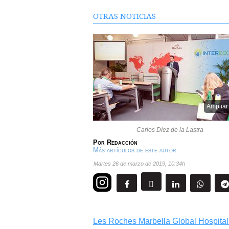
OTRAS NOTICIAS
Ampliar
Carlos Díez de la Lastra
Por
Redacción
Más artículos de este autor
martes 26 de marzo de 2019
,
10:34h
Les Roches Marbella Global Hospital