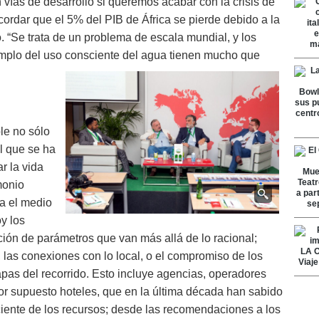
n vías de desarrollo si queremos acabar con la crisis de
cordar que el 5% del PIB de África se pierde debido a la
. “Se trata de un problema de escala mundial, y los
mplo del uso consciente del agua tienen mucho que
le no sólo
al que se ha
r la vida
monio
ia el medio
oy los
ción de parámetros que van más allá de lo racional;
 las conexiones con lo local, o el compromiso de los
apas del recorrido. Esto incluye agencias, operadores
 por supuesto hoteles, que en la última década han sabido
iciente de los recursos; desde las recomendaciones a los