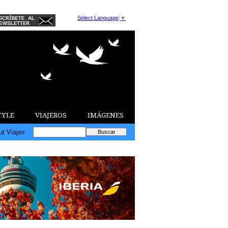
Select Language
▼
TYLE
VIAJEROS
IMÁGENES
ut Viajes