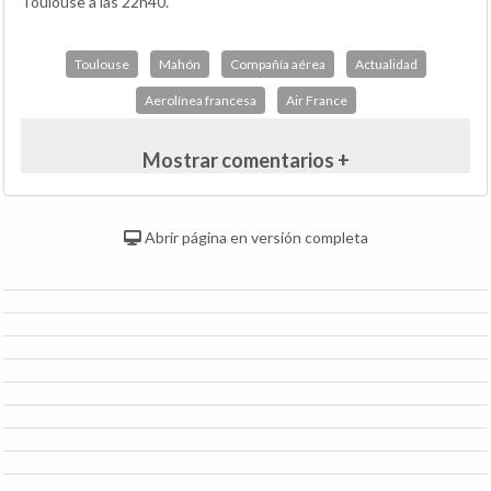
Toulouse a las 22h40.
Toulouse
Mahón
Compañía aérea
Actualidad
Aerolínea francesa
Air France
Mostrar comentarios +
Abrir página en versión completa