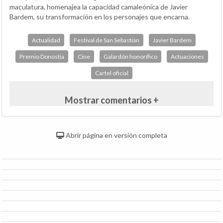
maculatura, homenajea la capacidad camaleónica de Javier
Bardem, su transformación en los personajes que encarna.
Actualidad
Festival de San Sebastián
Javier Bardem
Premio Donostia
Cine
Galardón honorífico
Actuaciones
Cartel oficial
Mostrar comentarios +
Abrir página en versión completa