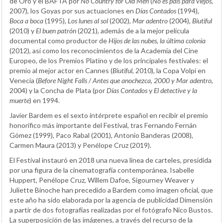
de Oro y el BAFTA por
No Country for Old Men
(
No es país para viejos
,
2007), los Goyas por sus actuaciones en
Días Contados
(1994),
Boca a boca
(1995),
Los lunes al sol
(2002),
Mar adentro
(2004),
Biutiful
(2010) y
El buen patrón
(2021), además de a la mejor película
documental como productor de
Hijos de las nubes, la última colonia
(2012), así como los reconocimientos de la Academia del Cine
Europeo, de los Premios Platino y de los principales festivales: el
premio al mejor actor en Cannes (
Biutiful
, 2010), la Copa Volpi en
Venecia (
Before Night Falls
/
Antes que anochezca, 2000 y Mar adentro
,
2004) y la Concha de Plata (por
Días Contados
y
El detective y la
muerte
) en 1994.
Javier Bardem es el sexto intérprete español en recibir el premio
honorífico más importante del Festival, tras Fernando Fernán
Gómez (1999), Paco Rabal (2001), Antonio Banderas (2008),
Carmen Maura (2013) y Penélope Cruz (2019).
El Festival instauró en 2018 una nueva línea de carteles, presidida
por una figura de la cinematografía contemporánea. Isabelle
Huppert, Penélope Cruz, Willem Dafoe, Sigourney Weaver y
Juliette Binoche han precedido a Bardem como imagen oficial, que
este año ha sido elaborada por la agencia de publicidad Dimensión
a partir de dos fotografías realizadas por el fotógrafo Nico Bustos.
La superposición de las imágenes, a través del recurso de la