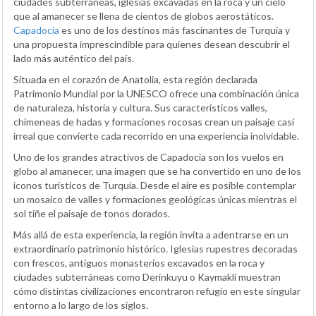
ciudades subterráneas, iglesias excavadas en la roca y un cielo
que al amanecer se llena de cientos de globos aerostáticos.
Capadocia
es uno de los destinos más fascinantes de Turquía y
una propuesta imprescindible para quienes desean descubrir el
lado más auténtico del país.
Situada en el corazón de Anatolia, esta región declarada
Patrimonio Mundial por la UNESCO ofrece una combinación única
de naturaleza, historia y cultura. Sus característicos valles,
chimeneas de hadas y formaciones rocosas crean un paisaje casi
irreal que convierte cada recorrido en una experiencia inolvidable.
Uno de los grandes atractivos de Capadocia son los vuelos en
globo al amanecer, una imagen que se ha convertido en uno de los
iconos turísticos de Turquía. Desde el aire es posible contemplar
un mosaico de valles y formaciones geológicas únicas mientras el
sol tiñe el paisaje de tonos dorados.
Más allá de esta experiencia, la región invita a adentrarse en un
extraordinario patrimonio histórico. Iglesias rupestres decoradas
con frescos, antiguos monasterios excavados en la roca y
ciudades subterráneas como Derinkuyu o Kaymakli muestran
cómo distintas civilizaciones encontraron refugio en este singular
entorno a lo largo de los siglos.