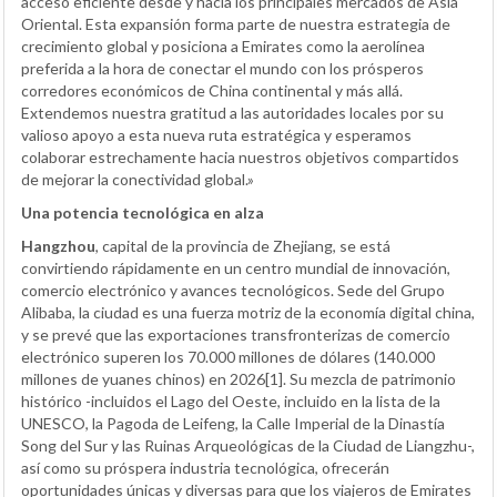
acceso eficiente desde y hacia los principales mercados de Asia
Oriental. Esta expansión forma parte de nuestra estrategia de
crecimiento global y posiciona a Emirates como la aerolínea
preferida a la hora de conectar el mundo con los prósperos
corredores económicos de China continental y más allá.
Extendemos nuestra gratitud a las autoridades locales por su
valioso apoyo a esta nueva ruta estratégica y esperamos
colaborar estrechamente hacia nuestros objetivos compartidos
de mejorar la conectividad global.»
Una potencia tecnológica en alza
Hangzhou
, capital de la provincia de Zhejiang, se está
convirtiendo rápidamente en un centro mundial de innovación,
comercio electrónico y avances tecnológicos. Sede del Grupo
Alibaba, la ciudad es una fuerza motriz de la economía digital china,
y se prevé que las exportaciones transfronterizas de comercio
electrónico superen los 70.000 millones de dólares (140.000
millones de yuanes chinos) en 2026[1]. Su mezcla de patrimonio
histórico -incluidos el Lago del Oeste, incluido en la lista de la
UNESCO, la Pagoda de Leifeng, la Calle Imperial de la Dinastía
Song del Sur y las Ruinas Arqueológicas de la Ciudad de Liangzhu-,
así como su próspera industria tecnológica, ofrecerán
oportunidades únicas y diversas para que los viajeros de Emirates