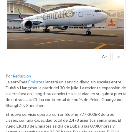
A+
a-
Por
Redacción
La aerolínea
Emirates
lanzará un servicio diario sin escalas entre
Dubái y Hangzhou a partir del 30 de julio. La reciente expansión de
la aerolínea en Hangzhou convierte a la ciudad en su quinta puerta
de entrada a la China continental después de Pekín, Guangzhou,
Shanghái y Shenzhen.
El nuevo servicio operará con un Boeing 777-300ER de tres
clases, con una capacidad total de 2.478 asientos semanales. El
vuelo EK310 de Emirates saldrá de Dubái a las 09.40 horas y
llegará a Hangzhou a las 22.00 horas. El vuelo de vuelta, EK311,