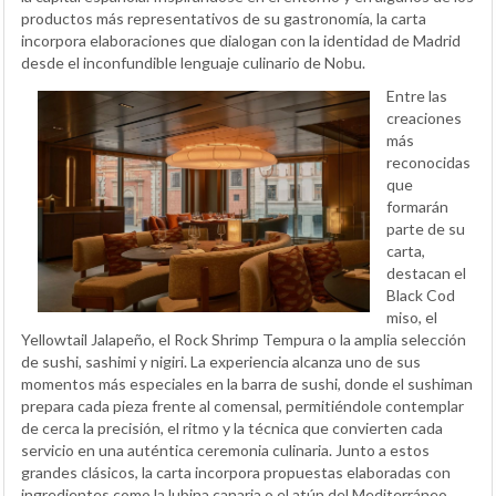
productos más representativos de su gastronomía, la carta
incorpora elaboraciones que dialogan con la identidad de Madrid
desde el inconfundible lenguaje culinario de Nobu.
Entre las
creaciones
más
reconocidas
que
formarán
parte de su
carta,
destacan el
Black Cod
miso, el
Yellowtail Jalapeño, el Rock Shrimp Tempura o la amplia selección
de sushi, sashimi y nigiri. La experiencia alcanza uno de sus
momentos más especiales en la barra de sushi, donde el sushiman
prepara cada pieza frente al comensal, permitiéndole contemplar
de cerca la precisión, el ritmo y la técnica que convierten cada
servicio en una auténtica ceremonia culinaria. Junto a estos
grandes clásicos, la carta incorpora propuestas elaboradas con
ingredientes como la lubina canaria o el atún del Mediterráneo,