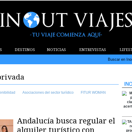
S
DESTINOS
NOTICIAS
ENTREVISTAS
LIFES
Buscar en Ino
privada
enibilidad
Asociaciones del sector turístico
FITUR WOMAN
Andalucía busca regular el
alquiler turístico con