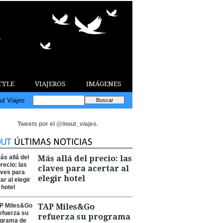
TYLE
VIAJEROS
IMÁGENES
ut Viajes
Tweets por el @inout_viajes.
Más allá del precio: las
claves para acertar al
elegir hotel
TAP Miles&Go
refuerza su programa