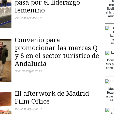
pasa por el liderazgo
femenino
24/01/2025
@
09:23:48
Convenio para
promocionar las marcas Q
y S en el sector turístico de
Andalucia
30/11/2023
@
08:20:22
III afterwork de Madrid
Film Office
09/06/2023
@
07:34:11