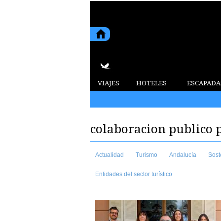
VIAJES
HOTELES
ESCAPADA
2015 7 de agosto de 2026
colaboracion publico 
Actualidad
Turismo
Andalucía
Sost
Entidades del sector turístico