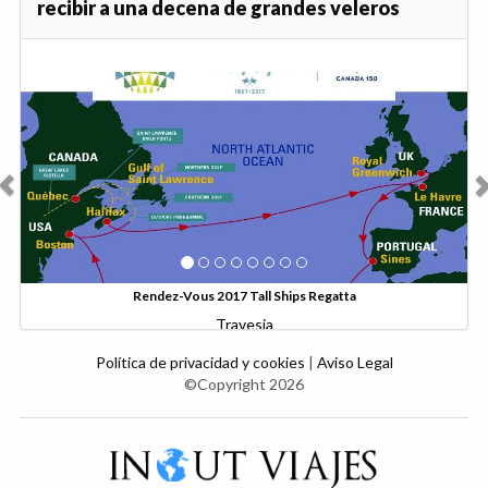
recibir a una decena de grandes veleros
Anterior
Sig
17 Tall Ships Regatta
Rendez-Vous 2017 Tal
ravesia
Salida de 
Política de privacidad y cookies
|
Aviso Legal
©Copyright 2026