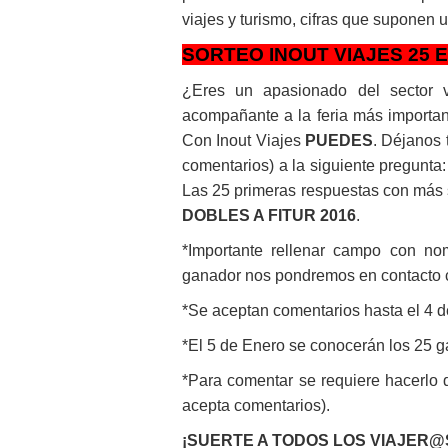
viajes y turismo, cifras que suponen u
SORTEO INOUT VIAJES 25 
¿Eres un apasionado del sector vi
acompañante a la feria más importan
Con Inout Viajes
PUEDES
. Déjanos t
comentarios) a la siguiente pregunta:
Las 25 primeras respuestas con más 
DOBLES A FITUR 2016
.
*Importante rellenar campo con nomb
ganador nos pondremos en contacto con
*Se aceptan comentarios hasta el 4 d
*El 5 de Enero se conocerán los 25
*Para comentar se requiere hacerlo 
acepta comentarios).
¡SUERTE A TODOS LOS VIAJER@