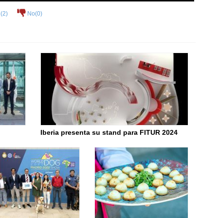
(
2
)
No(
0
)
Iberia presenta su stand para FITUR 2024