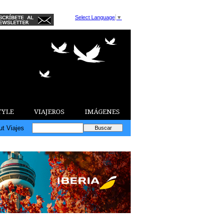
Select Language
▼
TYLE
VIAJEROS
IMÁGENES
ut Viajes