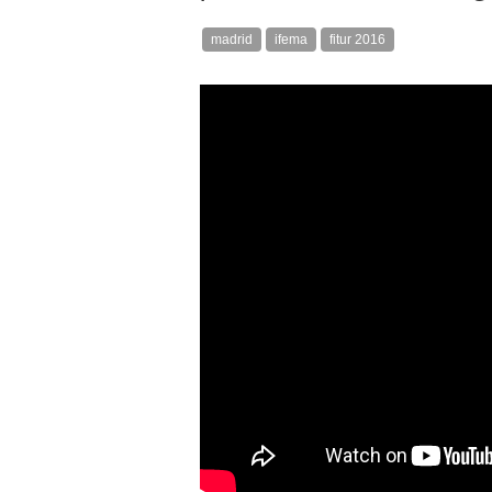
madrid
ifema
fitur 2016