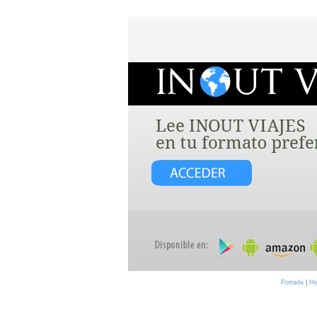
Portada
|
He