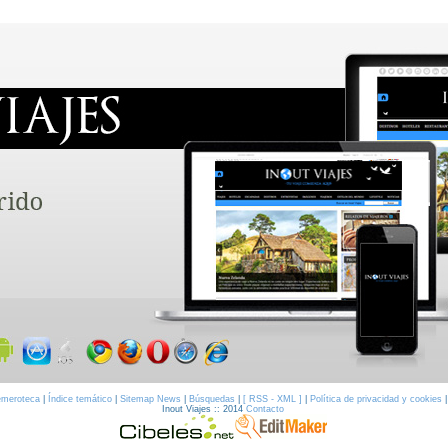
meroteca
|
Índice temático
|
Sitemap News
|
Búsquedas
|
[ RSS - XML ]
|
Política de privacidad y cookies
Inout Viajes :: 2014
Contacto