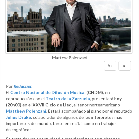
Mattew Polenzani
A+
a-
Por
Redacción
El
Centro Nacional de Difusión Musical
(
CNDM
), en
coproducción con el
Teatro de la Zarzuela
, presentará
hoy
(20h00)
en el
XXVII
Ciclo de Lied,
al tenor norteamericano
Matthew Polenzani
. Estará acompañado al piano por el reputado
Julius Drake
, colaborador de algunos de los intérpretes más
importantes del mundo, tanto en recital como en trabajos
discográficos.
Se trata de una oportunidad excepcional para escuchar por