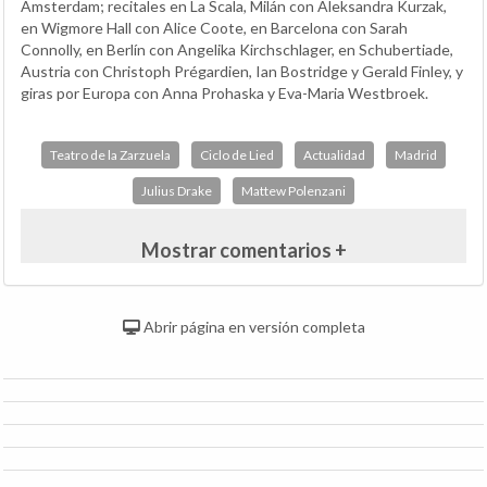
Amsterdam; recitales en La Scala, Milán con Aleksandra Kurzak,
en Wigmore Hall con Alice Coote, en Barcelona con Sarah
Connolly, en Berlín con Angelika Kirchschlager, en Schubertiade,
Austria con Christoph Prégardien, Ian Bostridge y Gerald Finley, y
giras por Europa con Anna Prohaska y Eva-Maria Westbroek.
Teatro de la Zarzuela
Ciclo de Lied
Actualidad
Madrid
Julius Drake
Mattew Polenzani
Mostrar comentarios +
Abrir página en versión completa