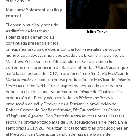
902 22 49 49.
Matthew Polenzani, estilo y
control
El dominio musical y sentido
estilístico de Matthew
Julius Drake
Polenzani ha permitido su
continuada presencia en los
principales teatros de ópera, conciertos y recitales de todo el
mundo. Los aspectos más destacados de la carrera reciente de
Matthew Polenzani en el Metropolitan Opera incluyen los
estrenos de la producción de Bartlett Sher de
L'Elisir d'Amore
, que
abrió la temporada de 2012, la producción de Sir David McVicar de
Maria Stuarda
, así como la nueva producción de McVicar de
Roberto
Devereux
de Donizetti. Otros aspectos destacados incluyen su
debut en el papel como Vaudémont en
Iolanta
de Chaikovski, la
producción de Penny Woolcock de
Les Pêcheurs de Perles
, la
producción de Willy Decker de
La Traviata
, la producción de
Robert Carsen de
Der Rosenkavalier, Die Zauberflöte, Les Contes
d'Hoffmann, Rigoletto, Don Pasquale
, entre muchas otras. Hasta la
fecha, ha protagonizado más de 300 actuaciones en el Met. En la
temporada 2019/20, Polenzani protagonizó tres producciones en
el Metropolitan Opera, cantando además para la gala de