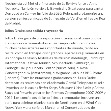
Nochevieja del Met el primer acto de
La Bohème
junto a Anna
Netrebko. También volvió a la Bayerische Staatsoper para cantar
Don José en
Carmen
. En julio de 2020, Polenzani protagonizó una
versión semiescenificada de
La Traviata
de Verdi en el Teatro Real
de Madrid.
Julius Drake, una sólida trayectoria
Julius Drake goza de una reputación internacional como uno de
los mejores instrumentistas en su campo, colaborando con
muchos de los artistas más importantes del mundo, tanto en
recital como en trabajos discográficos. Aparece regularmente en
las principales salas y festivales de música: Aldeburgh, Edinburgh
International Festival, Múnich, Schubertiade, Salzburgo, el
Carnegie Hall y el Lincoln Center (Nueva York), el Royal
Concertgebouw (Ámsterdam), el Wigmore Hall y los BBC Proms
(Londres). Entre las numerosas grabaciones de Julius Drake,
destacan las realizadas con el aclamado Gerald Finley para el sello
Hyperion, de la cuales
Barber Songs
,
Schumann Heine Lieder
y
Britten
Songs and Proverbs
ganaron los Premios Gramophone 2007, 2009 y
2011. Los conciertos de las próximas temporadas incluyen una
serie para celebrar el aniversario de Beethoven en el 92nd Y de
Nueva York y una serie de Mahler en el Concertgebouw de