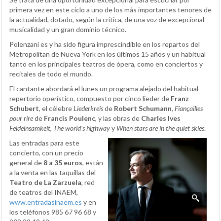
primera vez en este ciclo a uno de los más importantes tenores de
la actualidad, dotado, según la crítica, de una voz de excepcional
musicalidad y un gran dominio técnico.
Polenzani es y ha sido figura imprescindible en los repartos del
Metropolitan de Nueva York en los últimos 15 años y un habitual
tanto en los principales teatros de ópera, como en conciertos y
recitales de todo el mundo.
El cantante abordará el lunes un programa alejado del habitual
repertorio operístico, compuesto por cinco lieder de
Franz
Schubert
, el célebre
Liederkreis
de
Robert Schumann
,
Fiançailles
pour rire
de
Francis Poulenc
, y las obras de
Charles Ives
Feldeinsamkeit
,
The world’s highway
y
When stars are in the quiet skies
.
Las entradas para este
concierto, con un precio
general de
8 a 35 euros
, están
a la venta en las taquillas del
Teatro de La Zarzuela
, red
de teatros del INAEM,
www.entradasinaem.es
y en
los teléfonos 985 67 96 68 y