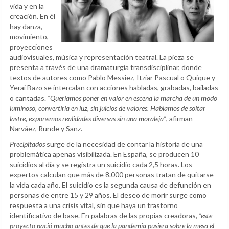
vida y en la
creación. En él
hay danza,
movimiento,
proyecciones
audiovisuales, música y representación teatral. La pieza se
presenta a través de una dramaturgia transdisciplinar, donde
textos de autores como Pablo Messiez, Itziar Pascual o Quique y
Yerai Bazo se intercalan con acciones habladas, grabadas, bailadas
o cantadas.
“Queríamos poner en valor en escena la marcha de un modo
luminoso, convertirla en luz, sin juicios de valores. Hablamos de soltar
lastre, exponemos realidades diversas sin una moraleja”
, afirman
Narváez, Runde y Sanz.
Precipitados
surge de la necesidad de contar la historia de una
problemática apenas visibilizada. En España, se producen 10
suicidios al día y se registra un suicidio cada 2,5 horas. Los
expertos calculan que más de 8.000 personas tratan de quitarse
la vida cada año. El suicidio es la segunda causa de defunción en
personas de entre 15 y 29 años. El deseo de morir surge como
respuesta a una crisis vital, sin que haya un trastorno
identificativo de base. En palabras de las propias creadoras,
“este
proyecto nació mucho antes de que la pandemia pusiera sobre la mesa el