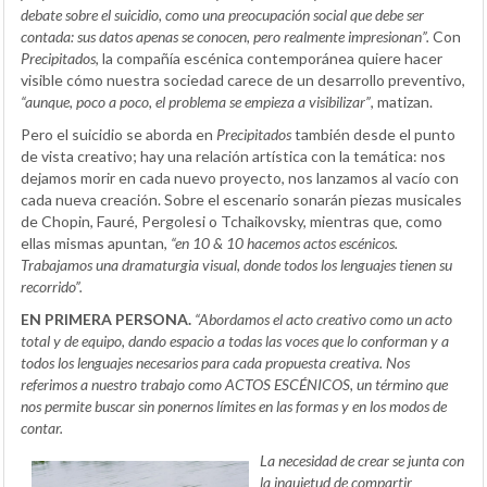
debate sobre el suicidio, como una preocupación social que debe ser
contada: sus datos apenas se conocen, pero realmente impresionan”.
Con
Precipitados
, la compañía escénica contemporánea quiere hacer
visible cómo nuestra sociedad carece de un desarrollo preventivo,
“aunque, poco a poco, el problema se empieza a visibilizar”
, matizan.
Pero el suicidio se aborda en
Precipitados
también desde el punto
de vista creativo; hay una relación artística con la temática: nos
dejamos morir en cada nuevo proyecto, nos lanzamos al vacío con
cada nueva creación. Sobre el escenario sonarán piezas musicales
de Chopin, Fauré, Pergolesi o Tchaikovsky, mientras que, como
ellas mismas apuntan,
“en 10 & 10 hacemos actos escénicos.
Trabajamos una dramaturgia visual, donde todos los lenguajes tienen su
recorrido”.
EN PRIMERA PERSONA.
“Abordamos el acto creativo como un acto
total y de equipo, dando espacio a todas las voces que lo conforman y a
todos los lenguajes necesarios para cada propuesta creativa. Nos
referimos a nuestro trabajo como ACTOS ESCÉNICOS, un término que
nos permite buscar sin ponernos límites en las formas y en los modos de
contar.
La necesidad de crear se junta con
la inquietud de compartir