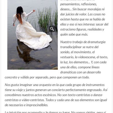
pensamientos, reflexiones,
deseos... Sin buscar moralejas ni
dar juicios de valor. Las cosas no
existen hasta que no se habla de
ellas y eso sí nos interesa: sacar del
ostracismo figuras, realidades y
quién sabe que más.
Nuestro trabajo de dramaturgia
transdisciplinar se nutre del
sonido, el movimiento, el
vestuario, la videoescena, el texto,
la luz, los elementos... Y, con cada
una de ellas, compone líneas
dramáticas con un desarrollo
concreto y válido por separado, pero que componen un todo.
Nos gusta imaginar una orquesta en la que cada grupo de instrumentos
tiene su viaje y juntos generan un concierto perfectamente engrasado. Así
concebimos nuestros actos escénicos. No son texto-centristas o danza-
centristas o vídeo-centristas. Todos y cada uno de sus elementos son igual
de necesarios e imprescindibles.
La intuición nos acompaña y le damos su lugar. No somos rígidas, pero sí