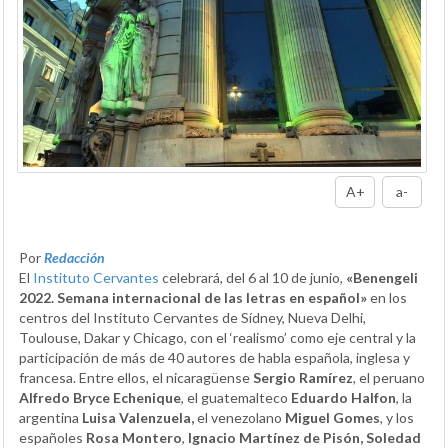
A+
a-
Por
Redacción
El
Instituto Cervantes
celebrará, del 6 al 10 de junio,
«Benengeli
2022. Semana internacional de las letras en español»
en los
centros del Instituto Cervantes de Sídney, Nueva Delhi,
Toulouse, Dakar y Chicago, con el ‘realismo’ como eje central y la
participación de más de 40 autores de habla española, inglesa y
francesa. Entre ellos, el nicaragüense
Sergio Ramírez
, el peruano
Alfredo Bryce Echenique
, el guatemalteco
Eduardo Halfon
, la
argentina
Luisa Valenzuela,
el venezolano
Miguel Gomes
, y los
españoles
Rosa Montero
,
Ignacio Martínez de Pisón, Soledad