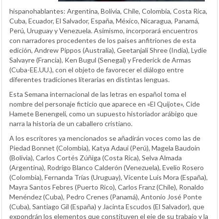
hispanohablantes: Argentina, Bolivia, Chile, Colombia, Costa Rica,
Cuba, Ecuador, El Salvador, España, México, Nicaragua, Panamá,
Perú, Uruguay y Venezuela. Asimismo, incorporará encuentros
con narradores procedentes de los países anfitriones de esta
edición, Andrew Pippos (Australia), Geetanjali Shree (India), Lydie
Salvayre (Francia), Ken Bugul (Senegal) y Frederick de Armas
(Cuba-EE.UU.), con el objeto de favorecer el diálogo entre
diferentes tradiciones literarias en distintas lenguas.
Esta Semana internacional de las letras en español toma el
nombre del personaje ficticio que aparece en «El Quijote», Cide
Hamete Benengeli, como un supuesto historiador arábigo que
narra la historia de un caballero cristiano.
A los escritores ya mencionados se añadirán voces como las de
Piedad Bonnet (Colombia), Katya Adaui (Perú), Magela Baudoin
(Bolivia), Carlos Cortés Zúñiga (Costa Rica), Selva Almada
(Argentina), Rodrigo Blanco Calderón (Venezuela), Evelio Rosero
(Colombia), Fernanda Trías (Uruguay), Vicente Luis Mora (España),
Mayra Santos Febres (Puerto Rico), Carlos Franz (Chile), Ronaldo
Menéndez (Cuba), Pedro Crenes (Panamá), Antonio José Ponte
(Cuba), Santiago Gil (España) y Jacinta Escudos (El Salvador), que
expondrán los elementos que constituyen el eje de su trabajo y la