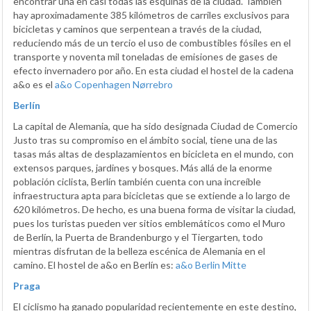
encontrar una en casi todas las esquinas de la ciudad. También
hay aproximadamente 385 kilómetros de carriles exclusivos para
bicicletas y caminos que serpentean a través de la ciudad,
reduciendo más de un tercio el uso de combustibles fósiles en el
transporte y noventa mil toneladas de emisiones de gases de
efecto invernadero por año. En esta ciudad el hostel de la cadena
a&o es el
a&o Copenhagen Nørrebro
Berlín
La capital de Alemania, que ha sido designada Ciudad de Comercio
Justo tras su compromiso en el ámbito social, tiene una de las
tasas más altas de desplazamientos en bicicleta en el mundo, con
extensos parques, jardines y bosques. Más allá de la enorme
población ciclista, Berlín también cuenta con una increíble
infraestructura apta para bicicletas que se extiende a lo largo de
620 kilómetros. De hecho, es una buena forma de visitar la ciudad,
pues los turistas pueden ver sitios emblemáticos como el Muro
de Berlín, la Puerta de Brandenburgo y el Tiergarten, todo
mientras disfrutan de la belleza escénica de Alemania en el
camino. El hostel de a&o en Berlín es:
a&o Berlin Mitte
Praga
El ciclismo ha ganado popularidad recientemente en este destino,