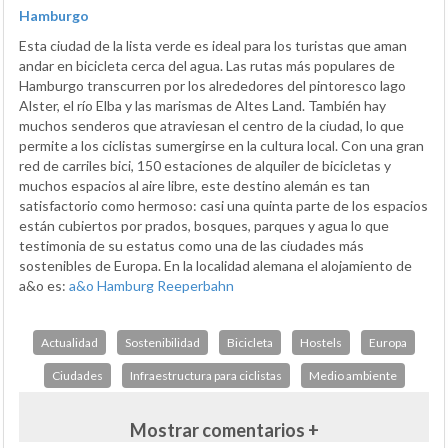
Hamburgo
Esta ciudad de la lista verde es ideal para los turistas que aman
andar en bicicleta cerca del agua. Las rutas más populares de
Hamburgo transcurren por los alrededores del pintoresco lago
Alster, el río Elba y las marismas de Altes Land. También hay
muchos senderos que atraviesan el centro de la ciudad, lo que
permite a los ciclistas sumergirse en la cultura local. Con una gran
red de carriles bici, 150 estaciones de alquiler de bicicletas y
muchos espacios al aire libre, este destino alemán es tan
satisfactorio como hermoso: casi una quinta parte de los espacios
están cubiertos por prados, bosques, parques y agua lo que
testimonia de su estatus como una de las ciudades más
sostenibles de Europa. En la localidad alemana el alojamiento de
a&o es:
a&o Hamburg Reeperbahn
Actualidad
Sostenibilidad
Bicicleta
Hostels
Europa
Ciudades
Infraestructura para ciclistas
Medio ambiente
Mostrar comentarios +