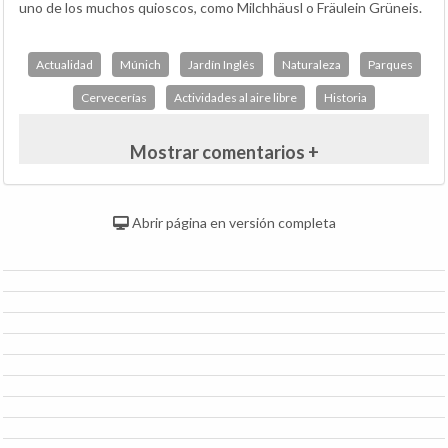
uno de los muchos quioscos, como Milchhäusl o Fräulein Grüneis.
Actualidad
Múnich
Jardín Inglés
Naturaleza
Parques
Cervecerías
Actividades al aire libre
Historia
Mostrar comentarios +
Abrir página en versión completa