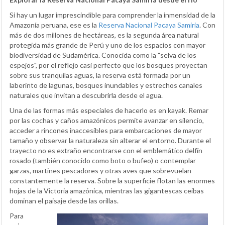
Si hay un lugar imprescindible para comprender la inmensidad de la
Amazonía peruana, ese es la
Reserva Nacional Pacaya Samiria
. Con
más de dos millones de hectáreas, es la segunda área natural
protegida más grande de Perú y uno de los espacios con mayor
biodiversidad de Sudamérica. Conocida como la "selva de los
espejos", por el reflejo casi perfecto que los bosques proyectan
sobre sus tranquilas aguas, la reserva está formada por un
laberinto de lagunas, bosques inundables y estrechos canales
naturales que invitan a descubrirla desde el agua.
Una de las formas más especiales de hacerlo es en kayak. Remar
por las cochas y caños amazónicos permite avanzar en silencio,
acceder a rincones inaccesibles para embarcaciones de mayor
tamaño y observar la naturaleza sin alterar el entorno. Durante el
trayecto no es extraño encontrarse con el emblemático delfín
rosado (también conocido como boto o bufeo) o contemplar
garzas, martines pescadores y otras aves que sobrevuelan
constantemente la reserva. Sobre la superficie flotan las enormes
hojas de la Victoria amazónica, mientras las gigantescas ceibas
dominan el paisaje desde las orillas.
Para