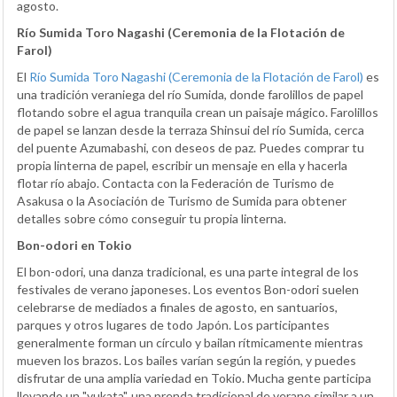
agosto.
Río Sumida Toro Nagashi (Ceremonia de la Flotación de
Farol)
El
Río Sumida Toro Nagashi (Ceremonia de la Flotación de Farol)
es
una tradición veraniega del río Sumida, donde farolillos de papel
flotando sobre el agua tranquila crean un paisaje mágico. Farolillos
de papel se lanzan desde la terraza Shinsui del río Sumida, cerca
del puente Azumabashi, con deseos de paz. Puedes comprar tu
propia linterna de papel, escribir un mensaje en ella y hacerla
flotar río abajo. Contacta con la Federación de Turismo de
Asakusa o la Asociación de Turismo de Sumida para obtener
detalles sobre cómo conseguir tu propia linterna.
Bon-odori en Tokio
El bon-odori, una danza tradicional, es una parte integral de los
festivales de verano japoneses. Los eventos Bon-odori suelen
celebrarse de mediados a finales de agosto, en santuarios,
parques y otros lugares de todo Japón. Los participantes
generalmente forman un círculo y bailan rítmicamente mientras
mueven los brazos. Los bailes varían según la región, y puedes
disfrutar de una amplia variedad en Tokio. Mucha gente participa
llevando un "yukata", una prenda tradicional de verano similar a un