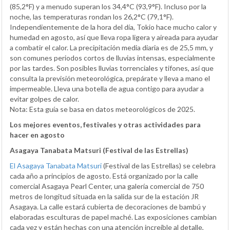
(85,2°F) y a menudo superan los 34,4°C (93,9°F). Incluso por la
noche, las temperaturas rondan los 26,2°C (79,1°F).
Independientemente de la hora del día, Tokio hace mucho calor y
humedad en agosto, así que lleva ropa ligera y aireada para ayudar
a combatir el calor. La precipitación media diaria es de 25,5 mm, y
son comunes periodos cortos de lluvias intensas, especialmente
por las tardes. Son posibles lluvias torrenciales y tifones, así que
consulta la previsión meteorológica, prepárate y lleva a mano el
impermeable. Lleva una botella de agua contigo para ayudar a
evitar golpes de calor.
Nota: Esta guía se basa en datos meteorológicos de 2025.
Los mejores eventos, festivales y otras actividades para
hacer en agosto
Asagaya Tanabata Matsuri (Festival de las Estrellas)
El Asagaya Tanabata Matsuri
(Festival de las Estrellas) se celebra
cada año a principios de agosto. Está organizado por la calle
comercial Asagaya Pearl Center, una galería comercial de 750
metros de longitud situada en la salida sur de la estación JR
Asagaya. La calle estará cubierta de decoraciones de bambú y
elaboradas esculturas de papel maché. Las exposiciones cambian
cada vez y están hechas con una atención increíble al detalle,