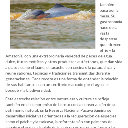
también
pasa por la
mesa. Su
gastronomía
nace de la
vasta
despensa
que ofrecen
el río y la
Amazonía, con una extraordinaria variedad de peces de agua
dulce, frutas exóticas y otros productos autóctonos, que dan vida
a platos como el juane, el tacacho con cecina o la patarashca, y
reúne sabores, técnicas y tradiciones transmitidas durante
generaciones. Cada receta es una forma de entender la relación
de sus habitantes con un territorio marcado por el agua, el
bosque y la biodiversidad.
Esta estrecha relación entre naturaleza y cultura se refleja
también en el compromiso de Loreto con la conservación de su
patrimonio natural. En la Reserva Nacional Pacaya Samiria se
desarrollan iniciativas orientadas a la recuperación de especies
como el paiche y la taricaya, la reforestación con palmeras de
aguaje y el uso sostenible de los recursos naturales junto a las