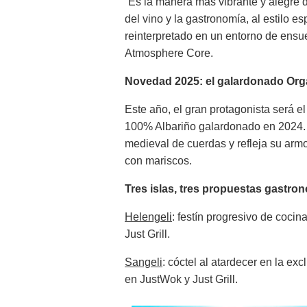
“Es la manera más vibrante y alegre d
del vino y la gastronomía, al estilo es
reinterpretado en un entorno de ensu
Atmosphere Core.
Novedad 2025: el galardonado Org
Este año, el gran protagonista será 
100% Albariño galardonado en 2024.
medieval de cuerdas y refleja su armo
con mariscos.
Tres islas, tres propuestas gastro
Helengeli
: festín progresivo de coci
Just Grill.
Sangeli
: cóctel al atardecer en la e
en JustWok y Just Grill.