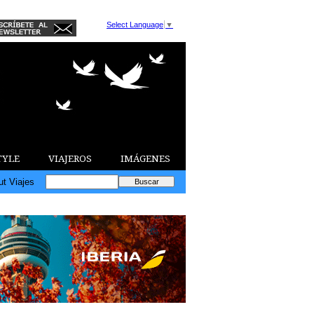
Select Language
▼
TYLE
VIAJEROS
IMÁGENES
ut Viajes