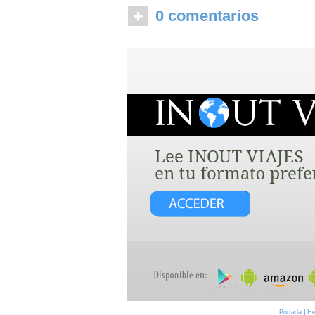
+
0 comentarios
Portada
|
He