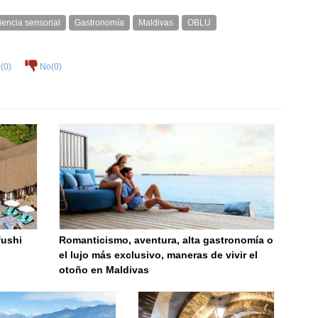
iencia sensorial
Gastronomía
Maldivas
OBLU
(
0
)
No(
0
)
fushi
Romanticismo, aventura, alta gastronomía o
el lujo más exclusivo, maneras de vivir el
otoño en Maldivas