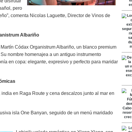
e disfrutar
pañol, pero
eño”, comenta Nicolas Laguette, Director de Vinos de
anistrum Albariño
el Martín Códax Organistrum Albariño, un blanco premium
 Su nombre homenajea a un antiguo instrumento
nía en copa: elegante, expresivo y perfecto para maridar
nómicas
na india en Raga Route y cena descalzos junto al mar en
xclusiva isla One Banyan, seguido de un menú maridado