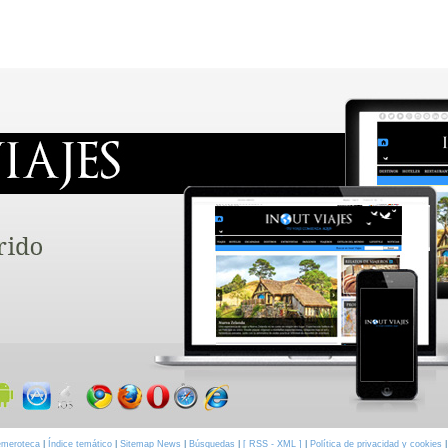
meroteca
|
Índice temático
|
Sitemap News
|
Búsquedas
|
[ RSS - XML ]
|
Política de privacidad y cookies