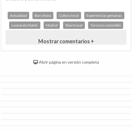
Actualidad
Barcelona
Cultura local
Experiencias genuinas
Leonardo Hotels
Madrid
Slow travel
Turismo sostenible
Mostrar comentarios +
Abrir página en versión completa