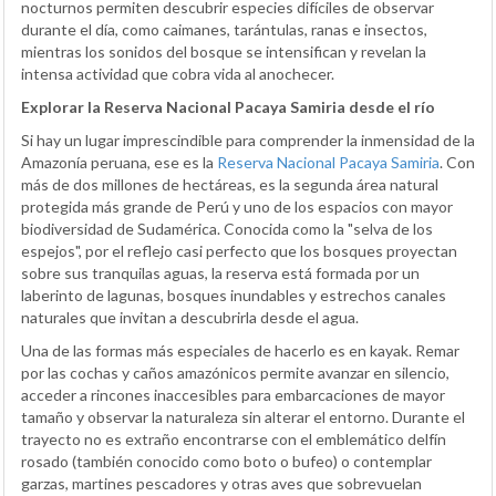
nocturnos permiten descubrir especies difíciles de observar
durante el día, como caimanes, tarántulas, ranas e insectos,
mientras los sonidos del bosque se intensifican y revelan la
intensa actividad que cobra vida al anochecer.
Explorar la Reserva Nacional Pacaya Samiria desde el río
Si hay un lugar imprescindible para comprender la inmensidad de la
Amazonía peruana, ese es la
Reserva Nacional Pacaya Samiria
. Con
más de dos millones de hectáreas, es la segunda área natural
protegida más grande de Perú y uno de los espacios con mayor
biodiversidad de Sudamérica. Conocida como la "selva de los
espejos", por el reflejo casi perfecto que los bosques proyectan
sobre sus tranquilas aguas, la reserva está formada por un
laberinto de lagunas, bosques inundables y estrechos canales
naturales que invitan a descubrirla desde el agua.
Una de las formas más especiales de hacerlo es en kayak. Remar
por las cochas y caños amazónicos permite avanzar en silencio,
acceder a rincones inaccesibles para embarcaciones de mayor
tamaño y observar la naturaleza sin alterar el entorno. Durante el
trayecto no es extraño encontrarse con el emblemático delfín
rosado (también conocido como boto o bufeo) o contemplar
garzas, martines pescadores y otras aves que sobrevuelan