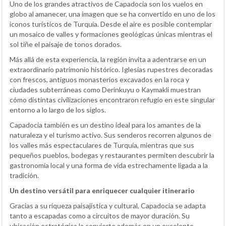
Uno de los grandes atractivos de Capadocia son los vuelos en
globo al amanecer, una imagen que se ha convertido en uno de los
iconos turísticos de Turquía. Desde el aire es posible contemplar
un mosaico de valles y formaciones geológicas únicas mientras el
sol tiñe el paisaje de tonos dorados.
Más allá de esta experiencia, la región invita a adentrarse en un
extraordinario patrimonio histórico. Iglesias rupestres decoradas
con frescos, antiguos monasterios excavados en la roca y
ciudades subterráneas como Derinkuyu o Kaymakli muestran
cómo distintas civilizaciones encontraron refugio en este singular
entorno a lo largo de los siglos.
Capadocia también es un destino ideal para los amantes de la
naturaleza y el turismo activo. Sus senderos recorren algunos de
los valles más espectaculares de Turquía, mientras que sus
pequeños pueblos, bodegas y restaurantes permiten descubrir la
gastronomía local y una forma de vida estrechamente ligada a la
tradición.
Un destino versátil para enriquecer cualquier itinerario
Gracias a su riqueza paisajística y cultural, Capadocia se adapta
tanto a escapadas como a circuitos de mayor duración. Su
ubicación estratégica la convierte además en un excelente