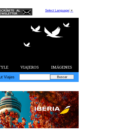
Select Language
▼
TYLE
VIAJEROS
IMÁGENES
ut Viajes