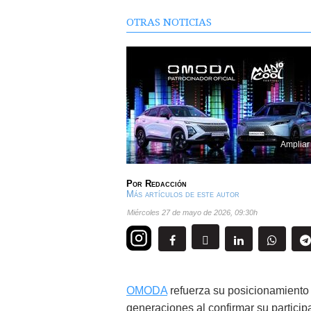
OTRAS NOTICIAS
Ampliar
Por
Redacción
Más artículos de este autor
miércoles 27 de mayo de 2026
,
09:30h
OMODA
refuerza su posicionamiento
generaciones al confirmar su particip