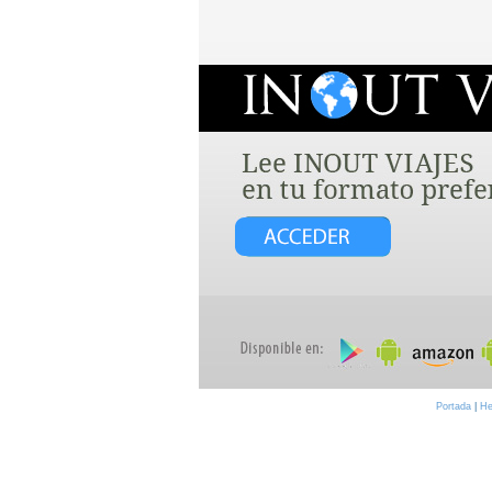
Portada
|
He