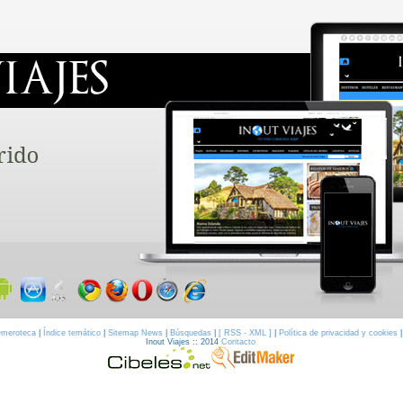
meroteca
|
Índice temático
|
Sitemap News
|
Búsquedas
|
[ RSS - XML ]
|
Política de privacidad y cookies
Inout Viajes :: 2014
Contacto