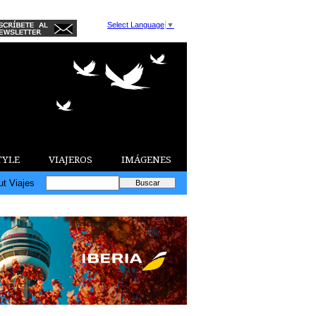
Select Language
▼
TYLE
VIAJEROS
IMÁGENES
ut Viajes