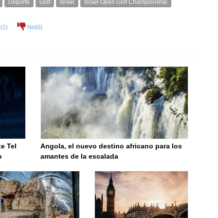
Deporte
Golf
Israel
Israel Open Golf Championship
(
1
)
No(
0
)
te Tel
Angola, el nuevo destino africano para los
o
amantes de la escalada