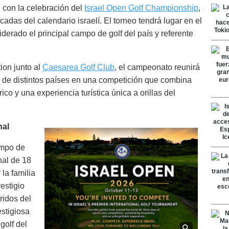
l con la celebración del
Israel Open Golf Championship
,
adas del calendario israelí. El torneo tendrá lugar en el
derado el principal campo de golf del país y referente
ion junto al
Caesarea Golf Club
, el campeonato reunirá
 de distintos países en una competición que combina
rico y una experiencia turística única a orillas del
nal
ampo de
nal de 18
la familia
estigio
ridos del
estigiosa
golf del