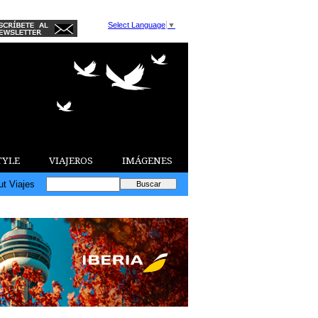
Select Language
▼
TYLE
VIAJEROS
IMÁGENES
ut Viajes