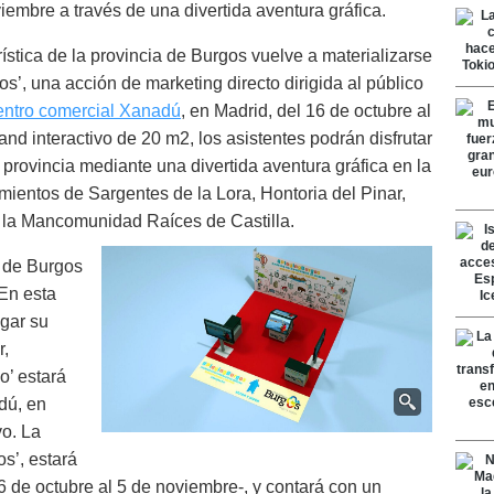
oviembre a través de una divertida aventura gráfica.
rística de la provincia de Burgos vuelve a materializarse
s’, una acción de marketing directo dirigida al público
entro comercial Xanadú
, en Madrid, del 16 de octubre al
and interactivo de 20 m2, los asistentes podrán disfrutar
 provincia mediante una divertida aventura gráfica en la
ientos de Sargentes de la Lora, Hontoria del Pinar,
 la Mancomunidad Raíces de Castilla.
a de Burgos
 En esta
egar su
r,
o’ estará
dú, en
vo. La
s’, estará
6 de octubre al 5 de noviembre-, y contará con un