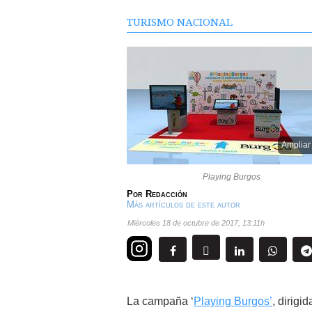
TURISMO NACIONAL
Ampliar
Playing Burgos
Por
Redacción
Más artículos de este autor
miércoles 18 de octubre de 2017
,
13:11h
La campaña ‘
Playing Burgos’
, dirigi