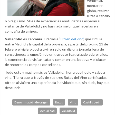
vendimiar,
montar en
globo, realizar
rutas a caballo
o piragüismo. Miles de experiencias enoturísticas esperan al
visitante de Valladolid y no hay nada mejor que hacerlas en
compañía de amigos.
Valladolid es cercanía
. Gracias a ‘
El tren del vino’
, que circula
entre Madrid y la capital de la provincia, a partir del próximo 23 de
febrero el viajero podrá vivir en solo un día una jornada llena de
sensaciones: la emoción de un trayecto teatralizado sobre raíles,
la experiencia de visitar, catar y comer en una bodega y el placer
de recorrer los campos castellanos.
Todo esto y mucho más es Valladolid. Tierra que huele y sabe a
vino. Tierra que, a través de sus tres Rutas del Vino certificadas,
ofrece al viajero una experiencia inolvidable que, sin duda, hay que
descubrir.
Denominación de origen
Rutas
Vino
Castilla León
Actualidad
Valladolid