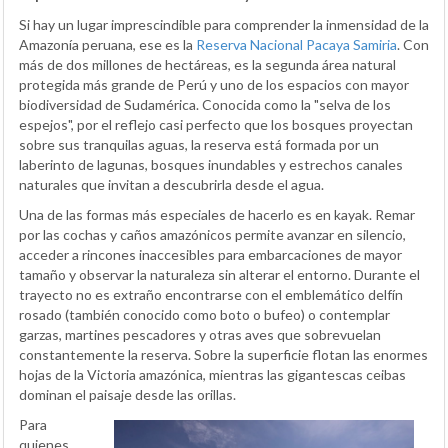
Si hay un lugar imprescindible para comprender la inmensidad de la
Amazonía peruana, ese es la
Reserva Nacional Pacaya Samiria
. Con
más de dos millones de hectáreas, es la segunda área natural
protegida más grande de Perú y uno de los espacios con mayor
biodiversidad de Sudamérica. Conocida como la "selva de los
espejos", por el reflejo casi perfecto que los bosques proyectan
sobre sus tranquilas aguas, la reserva está formada por un
laberinto de lagunas, bosques inundables y estrechos canales
naturales que invitan a descubrirla desde el agua.
Una de las formas más especiales de hacerlo es en kayak. Remar
por las cochas y caños amazónicos permite avanzar en silencio,
acceder a rincones inaccesibles para embarcaciones de mayor
tamaño y observar la naturaleza sin alterar el entorno. Durante el
trayecto no es extraño encontrarse con el emblemático delfín
rosado (también conocido como boto o bufeo) o contemplar
garzas, martines pescadores y otras aves que sobrevuelan
constantemente la reserva. Sobre la superficie flotan las enormes
hojas de la Victoria amazónica, mientras las gigantescas ceibas
dominan el paisaje desde las orillas.
Para
quienes