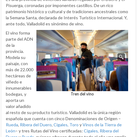
Pisuerga, coronadas por imponentes castillos. De un rico
patrimonio histórico y cultural y de tradiciones ancestrales como
la Semana Santa, declarada de Interés Turístico Internacional. Y,
ante todo, Valladolid es sinónimo de vino.
El vino forma
parte del ADN
de la
provincia.
Modela su
paisaje, con
más de 22.000
hectáreas de
viñedo e
innumerables
Tren del vino
bodegas, y
aporta un
valor añadido
al resto de su producto turístico. Valladolid es la única región
española que cuenta con cinco Denominaciones de Origen –
Rueda
,
Ribera del Duero
,
Cigales,
Toro
y
Vinos de la Tierra de
León
– y tres Rutas del Vino certificadas:
Cigales,
Ribera del
Duero
y
Rueda
, quienes ofrecen durante todo el año una amplia