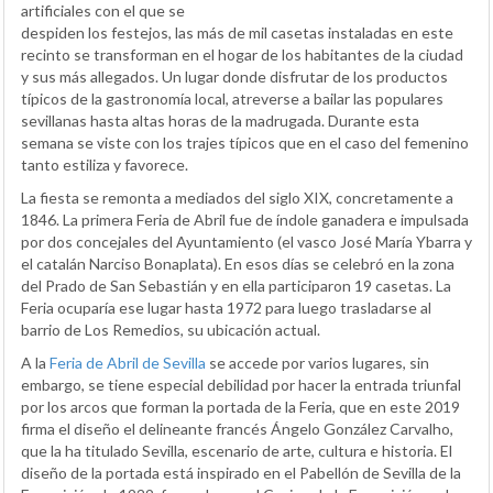
artificiales con el que se
despiden los festejos, las más de mil casetas instaladas en este
recinto se transforman en el hogar de los habitantes de la ciudad
y sus más allegados. Un lugar donde disfrutar de los productos
típicos de la gastronomía local, atreverse a bailar las populares
sevillanas hasta altas horas de la madrugada. Durante esta
semana se viste con los trajes típicos que en el caso del femenino
tanto estiliza y favorece.
La fiesta se remonta a mediados del siglo XIX, concretamente a
1846. La primera Feria de Abril fue de índole ganadera e impulsada
por dos concejales del Ayuntamiento (el vasco José María Ybarra y
el catalán Narciso Bonaplata). En esos días se celebró en la zona
del Prado de San Sebastián y en ella participaron 19 casetas. La
Feria ocuparía ese lugar hasta 1972 para luego trasladarse al
barrio de Los Remedios, su ubicación actual.
A la
Feria de Abril de Sevilla
se accede por varios lugares, sin
embargo, se tiene especial debilidad por hacer la entrada triunfal
por los arcos que forman la portada de la Feria, que en este 2019
firma el diseño el delineante francés Ángelo González Carvalho,
que la ha titulado Sevilla, escenario de arte, cultura e historia. El
diseño de la portada está inspirado en el Pabellón de Sevilla de la