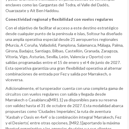
enclaves como las Gargantas del Todra, el Valle del Dadés,
Ouarzazate y Ait Ben Haddou.
Conectividad regional y flexibilidad con vuelos regulares
Con el objetivo de facilitar el acceso a este destino estratégico
desde cualquier punto de la península e islas, Soltour ha diseñado
una amplia operativa especial desde 21 aeropuertos regionales
(Murcia, A Coruña, Valladolid, Pamplona, Salamanca, Málaga, Palma,
Girona, Badajoz, Santiago, Bilbao, Castellón, Granada, Zaragoza,
Vitoria, Vigo, Asturias, Sevilla, León, Valencia y Oporto) con
salidas programadas entre el 15 de enero y el 4 de junio de 2027.
Esta operativa garantiza una gran flexibilidad operativa al alternar
combinaciones de entrada por Fez y salida por Marrakech, o
viceversa.
Adicionalmente, el turoperador cuenta con una completa gama de
circuitos con vuelos regulares con salida y llegada desde
Marrakech o Casablanca[MR1.1] ya disponibles para su reserva
con validez hasta el 31 de octubre de 2027. Esta modalidad abarca
propuestas como 'Ciudades Imperiales', la ruta de aventura
'Kasbah y Oasis en 4x4' o la combinación integral 'Marrakech, Fez
y el Desierto', entre otras opciones, [MR2.1]aportando la máxima
libertad organizativa a las agencias de viajes y a sus clientes.