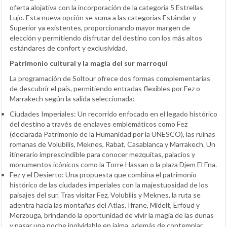
oferta alojativa con la incorporación de la categoría 5 Estrellas
Lujo. Esta nueva opción se suma a las categorías Estándar y
Superior ya existentes, proporcionando mayor margen de
elección y permitiendo disfrutar del destino con los más altos
estándares de confort y exclusividad.
Patrimonio cultural y la magia del sur marroquí
La programación de Soltour ofrece dos formas complementarias
de descubrir el país, permitiendo entradas flexibles por Fez o
Marrakech según la salida seleccionada:
Ciudades Imperiales: Un recorrido enfocado en el legado histórico
del destino a través de enclaves emblemáticos como Fez
(declarada Patrimonio de la Humanidad por la UNESCO), las ruinas
romanas de Volubilis, Meknes, Rabat, Casablanca y Marrakech. Un
itinerario imprescindible para conocer mezquitas, palacios y
monumentos icónicos como la Torre Hassan o la plaza Djem El Fna.
Fez y el Desierto: Una propuesta que combina el patrimonio
histórico de las ciudades imperiales con la majestuosidad de los
paisajes del sur. Tras visitar Fez, Volubilis y Meknes, la ruta se
adentra hacia las montañas del Atlas, Ifrane, Midelt, Erfoud y
Merzouga, brindando la oportunidad de vivir la magia de las dunas
y pasar una noche inolvidable en jaima, además de contemplar