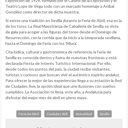
Exposición de 1929, formado por el Casino de la Exposición y el
Teatro Lope de Vega todo con un marcado homenaje a Aníbal
González como director de dicha muestra.
Si existe una tradición en Sevilla durante la Feria de Abril, esa es la
de los toros. La Real Maestranza de Caballería de Sevilla se viste
de gala para acoger a las figuras del toreo desde el Domingo de
Resurrección, con la corrida que da inicio a la temporada sevillana,
hasta el Domingo de Feria con los 'Miura'.
Cita lúdica, cultural y gastronómica de referencia, la Feria de
Sevilla es conocida dentro y fuera de nuestras fronteras y está
declarada Fiesta de Interés Turístico Internacional. Por ello,
desde todos los puntos del país, la ciudad recibe visitantes,
turistas y curiosos que buscan vivir el auténtico espíritu andaluz.
Para ofrecer la mejor de las experiencias llega a su estación la Red
de Ciudades Ave, la opción ideal que une ilusiones con sueños
cumplidos. La Asociación te lleva, este año, a Andalucía para
disfrutar del mejor mes de abril en pleno mayo.
Feria de Abril
Ciudades AVE
Actualidad
Sevilla