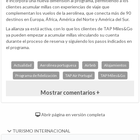
e incorpora una nueva dimensión al programa, permitiendo a los
clientes acumular millas con experiencias de viaje que
complementan los vuelos de la aerolínea, que conecta más de 90
destinos en Europa, África, América del Norte y América del Sur.
La alianza ya está activa, con lo que los clientes de TAP Miles&Go
ya pueden empezar a acumular millas vinculando su cuenta
durante el proceso de reserva y siguiendo los pasos indicados en
el programa.
Actualidad
Aerolinea portuguesa
Airbnb
Alojamientos
Programa de fidelización
TAP Air Portugal
TAP Miles&Go
Mostrar comentarios +
Abrir página en versión completa
TURISMO INTERNACIONAL