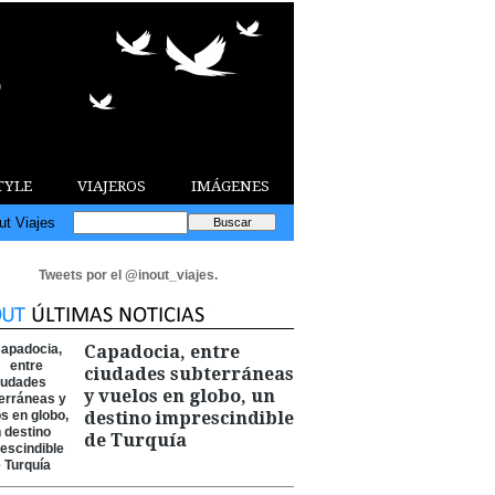
TYLE
VIAJEROS
IMÁGENES
ut Viajes
Tweets por el @inout_viajes.
Capadocia, entre
ciudades subterráneas
y vuelos en globo, un
destino imprescindible
de Turquía