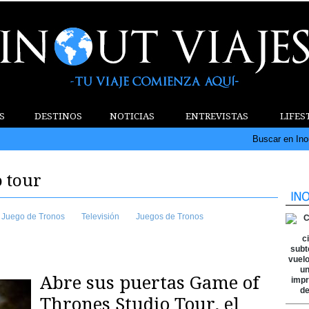
S
DESTINOS
NOTICIAS
ENTREVISTAS
LIFES
Buscar en Ino
 tour
Juego de Tronos
Televisión
Juegos de Tronos
Abre sus puertas Game of
Thrones Studio Tour, el