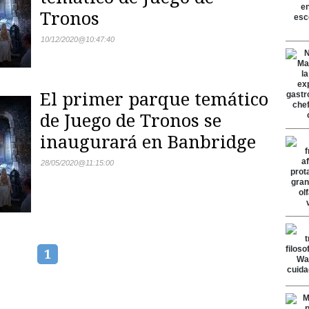
Tronos
10/12/2020
@
10:47:40
El primer parque temático
de Juego de Tronos se
inaugurará en Banbridge
28/05/2020
@
11:15:00
1