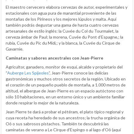
El maestro cervecero elabora cervezas de autor, experimentales y
estacionales con agua pura de manantial proveniente de las
montañas de los Pirineos y los mejores lúpulos y malta. Aquí
también podrás degustar una gama de hasta cuatro cervezas
artesanales de estilo inglés: la Cuvée du Col du Tourmalet, la
cerveza ámbar de Paul; la morena, Cuvée du Pont d’Espagne,; la
rubia, Cuvée du Pic du Midi,; y la blanca, la Cuvée du Cirque de
Gavarnie.
Caminatas y sabores ancestrales con Jean-Pierre
Agricultor, ganadero, monitor de esquí, alcalde y propietario del
“
Auberge Les Spijeoles
”, Jean-Pierre conoce las delicias
gastronómicas y muchos otros secretos de la región. Ubicado en
el corazón de un pequeño pueblo de montaña, a 1.000 metros de
altitud, el albergue de Jean-Pierre es un espacio autóctono con
sólo 10 habitaciones, en un entorno único y un ambiente familiar
donde respirar lo mejor de la naturaleza.
Jean Pierre te dará a probar el pétéram, el plato típico regional y
cuya receta ha heredado de sus ancestros; la trucha orgánica de
Oô o sus sabrosos pistachos. También te descubrirá las
caminatas de verano a Le Cirque d’Espingo o al lago d’Oô (aquí