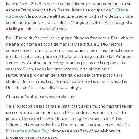
hace más de 20 años ejerce como criador y restaurador junto a su
esposa Françoise y su hijo, Sasha. Juntos se ocupan de “
L’Etape
du Berger
”, la posada de altitud que creó el padrastro de Éric y que
se encuentra en las laderas de La Mongie, en Altos Pirineos, justo
a la llegada del telesilla Bérrnais.
En “L’Étape du Berger” se respira a Pirineos franceses. Este chalet
de alta montaña es toda de madera y se sitúa a 2.146 metros
sobre el nivel del mar. La terraza panorámica es el lugar ideal desde
donde respirar aire puro y disfrutar de la magnitud de los Pirineos
franceses. Aquí se puede degustar los platos de la región más
caseros. Pues, todos los productos que se sirven en el
restaurante provienen de la granja, desde la carne picada a la
chuleta de terneras, la paletilla de cordero y las costillas asadas.
Un total de 15 carnes distintas a elegir.
Cita con Paul, el cervecero de Luz
Para los locos de las cañas e imaginas tu vida mucho más triste sin
una cerveza de por medio, en el Pirineo francés encontrarás tu
paraíso. Cerca de Luz Ardiden, en la región francesa de Altos
Pirineos, el restaurador Paul Dixon te mostrará su cervecería, “
La
Brasserie du Pays Toy
”, donde te enseñará cómo elaborar tu
propia cerveza paso a paso.