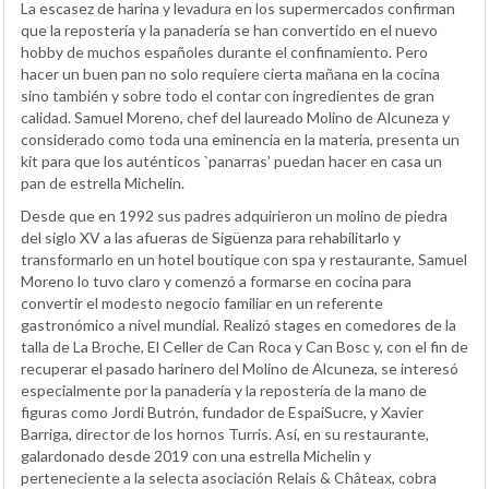
La escasez de harina y levadura en los supermercados confirman
que la repostería y la panadería se han convertido en el nuevo
hobby de muchos españoles durante el confinamiento. Pero
hacer un buen pan no solo requiere cierta mañana en la cocina
sino también y sobre todo el contar con ingredientes de gran
calidad. Samuel Moreno, chef del laureado Molino de Alcuneza y
considerado como toda una eminencia en la materia, presenta un
kit para que los auténticos `panarras’ puedan hacer en casa un
pan de estrella Michelin.
Desde que en 1992 sus padres adquirieron un molino de piedra
del siglo XV a las afueras de Sigüenza para rehabilitarlo y
transformarlo en un hotel boutique con spa y restaurante, Samuel
Moreno lo tuvo claro y comenzó a formarse en cocina para
convertir el modesto negocio familiar en un referente
gastronómico a nivel mundial. Realizó stages en comedores de la
talla de La Broche, El Celler de Can Roca y Can Bosc y, con el fin de
recuperar el pasado harinero del Molino de Alcuneza, se interesó
especialmente por la panadería y la repostería de la mano de
figuras como Jordi Butrón, fundador de EspaiSucre, y Xavier
Barriga, director de los hornos Turris. Así, en su restaurante,
galardonado desde 2019 con una estrella Michelin y
perteneciente a la selecta asociación Relais & Châteax, cobra