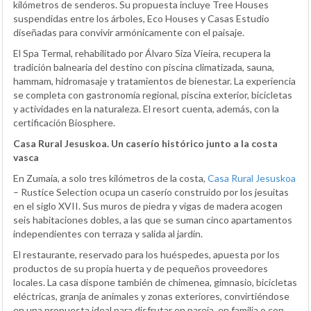
kilómetros de senderos. Su propuesta incluye Tree Houses
suspendidas entre los árboles, Eco Houses y Casas Estudio
diseñadas para convivir armónicamente con el paisaje.
El Spa Termal, rehabilitado por Álvaro Siza Vieira, recupera la
tradición balnearia del destino con piscina climatizada, sauna,
hammam, hidromasaje y tratamientos de bienestar. La experiencia
se completa con gastronomía regional, piscina exterior, bicicletas
y actividades en la naturaleza. El resort cuenta, además, con la
certificación Biosphere.
Casa Rural Jesuskoa. Un caserío histórico junto a la costa
vasca
En Zumaia, a solo tres kilómetros de la costa,
Casa Rural Jesuskoa
– Rustice Selection ocupa un caserío construido por los jesuitas
en el siglo XVII. Sus muros de piedra y vigas de madera acogen
seis habitaciones dobles, a las que se suman cinco apartamentos
independientes con terraza y salida al jardín.
El restaurante, reservado para los huéspedes, apuesta por los
productos de su propia huerta y de pequeños proveedores
locales. La casa dispone también de chimenea, gimnasio, bicicletas
eléctricas, granja de animales y zonas exteriores, convirtiéndose
en una propuesta ideal para disfrutar en pareja, en familia o con