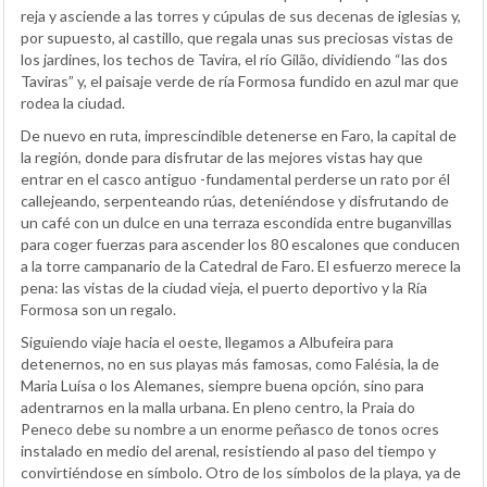
reja y asciende a las torres y cúpulas de sus decenas de iglesias y,
por supuesto, al castillo, que regala unas sus preciosas vistas de
los jardines, los techos de Tavira, el río Gilão, dividiendo “las dos
Taviras” y, el paisaje verde de ría Formosa fundido en azul mar que
rodea la ciudad.
De nuevo en ruta, imprescindible detenerse en Faro, la capital de
la región, donde para disfrutar de las mejores vistas hay que
entrar en el casco antiguo -fundamental perderse un rato por él
callejeando, serpenteando rúas, deteniéndose y disfrutando de
un café con un dulce en una terraza escondida entre buganvillas
para coger fuerzas para ascender los 80 escalones que conducen
a la torre campanario de la Catedral de Faro. El esfuerzo merece la
pena: las vistas de la ciudad vieja, el puerto deportivo y la Ría
Formosa son un regalo.
Siguiendo viaje hacia el oeste, llegamos a Albufeira para
detenernos, no en sus playas más famosas, como Falésia, la de
Maria Luísa o los Alemanes, siempre buena opción, sino para
adentrarnos en la malla urbana. En pleno centro, la Praia do
Peneco debe su nombre a un enorme peñasco de tonos ocres
instalado en medio del arenal, resistiendo al paso del tiempo y
convirtiéndose en símbolo. Otro de los símbolos de la playa, ya de