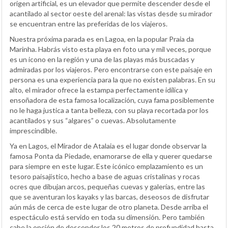
origen artificial, es un elevador que permite descender desde el
acantilado al sector oeste del arenal: las vistas desde su mirador
se encuentran entre las preferidas de los viajeros.
Nuestra próxima parada es en Lagoa, en la popular Praia da
Marinha. Habrás visto esta playa en foto una y mil veces, porque
es un icono en la región y una de las playas más buscadas y
admiradas por los viajeros. Pero encontrarse con este paisaje en
persona es una experiencia para la que no existen palabras. En su
alto, el mirador ofrece la estampa perfectamente idílica y
ensoñadora de esta famosa localización, cuya fama posiblemente
no le haga justica a tanta belleza, con su playa recortada por los
acantilados y sus “algares” o cuevas. Absolutamente
imprescindible.
Ya en Lagos, el Mirador de Atalaia es el lugar donde observar la
famosa Ponta da Piedade, enamorarse de ella y querer quedarse
para siempre en este lugar. Este icónico emplazamiento es un
tesoro paisajístico, hecho a base de aguas cristalinas y rocas
ocres que dibujan arcos, pequeñas cuevas y galerías, entre las
que se aventuran los kayaks y las barcas, deseosos de disfrutar
aún más de cerca de este lugar de otro planeta. Desde arriba el
espectáculo está servido en toda su dimensión. Pero también
cabe la opción de descender los 20 metros de profundidad hasta