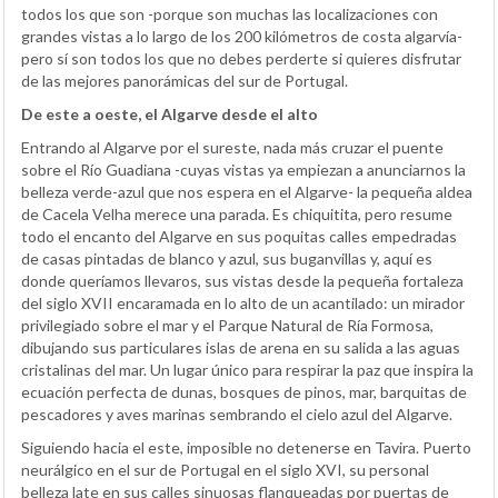
todos los que son -porque son muchas las localizaciones con
grandes vistas a lo largo de los 200 kilómetros de costa algarvía-
pero sí son todos los que no debes perderte si quieres disfrutar
de las mejores panorámicas del sur de Portugal.
De este a oeste, el Algarve desde el alto
Entrando al Algarve por el sureste, nada más cruzar el puente
sobre el Río Guadiana -cuyas vistas ya empiezan a anunciarnos la
belleza verde-azul que nos espera en el Algarve- la pequeña aldea
de Cacela Velha merece una parada. Es chiquitita, pero resume
todo el encanto del Algarve en sus poquitas calles empedradas
de casas pintadas de blanco y azul, sus buganvillas y, aquí es
donde queríamos llevaros, sus vistas desde la pequeña fortaleza
del siglo XVII encaramada en lo alto de un acantilado: un mirador
privilegiado sobre el mar y el Parque Natural de Ría Formosa,
dibujando sus particulares islas de arena en su salida a las aguas
cristalinas del mar. Un lugar único para respirar la paz que inspira la
ecuación perfecta de dunas, bosques de pinos, mar, barquitas de
pescadores y aves marinas sembrando el cielo azul del Algarve.
Siguiendo hacia el este, imposible no detenerse en Tavira. Puerto
neurálgico en el sur de Portugal en el siglo XVI, su personal
belleza late en sus calles sinuosas flanqueadas por puertas de