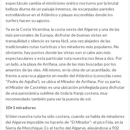
espectáculo cambia el misticismo onírico nocturno por la brutal
belleza diurna de un paisaje inmenso, de escarpadas paredes
estrellándose en el Atlántico y playas escondidas donde los
surfers hacen su agosto.
Ya en la Costa Vicentina, la costa oeste del Algarve y una de las
más personales de Europa, disfrutar de buenas vistas en
tranquilidad y silencio es tarea fácil, una vez alejados de las
tradicionales rutas turísticas y los miradores más populares. No
obstante, hay puntos donde las vistas son si cabe aún más
espectaculares y esta particular ruta nuestra nos lleva a dos. Por
un lado, a la playa de Arrifana, una de las más buscadas por los
amantes de las olas. Allí mismo, en la cima de un acantilado, de
frente a una roca gigante en medio del Atlántico (conocida como
“Pedra de Agulha”), se ubica el Mirador de Arrifana. Por su parte,
el Mirador de Castelejo es una ubicación privilegiada para disfrutar
de una panorámica sublime de toda la franja costera, muy
recomendado también para ver la puesta de sol.
10+1 miradores
Si bien nuestra ruta ha sido costera, cuando se habla de miradores
del Algarve imposible no hacerlo de “El Mirador”: el pico Fóia, en la
Sierra de Monchique. Es el techo del Algarve, elevándose a 902