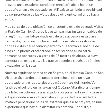
el agua: unas escaleras conducen precipicio abajo hasta un
pequeño amarre de pescadores. Allí existe también la posibilidad
de sorprenderse de las vistas desde otra óptica: mirando hacia
arriba.
Muy cerca de esta ubicación se encuentra otra de obligada visita:
la Praia do Camilo. Otra de las estampas más instagrameables de
la región, con su fotografiada escalera de acceso a esta playa
pequeñita, pero con mucho encanto. La escalera regala unas
bonitas vistas del escenario perfecto que forman el bosque de
pinos que puebla el acantilado, descendiendo a una calita
enmarcada por rocas y algares de 25 metros de altura. La playa
conecta con otras tres, a las que se accede a través de túneles
excavados en la roca.
Nuestra siguiente parada es en Sagres, en el famoso Cabo de San
Vicente. Su atardecer ocupa por derecho propio un lugar
destacado entre los atardeceres más bonitos del mundo. Ver
fundirse el sol rojo en las aguas del Océano Atlántico, al tiempo
que la luz se colorea de anaranjado a púrpura hasta extinguirse en
el lugar donde el mundo acababa y cuyos afilados acantilados
invitan a pensar que no es de extrañar que así se creyera, es una
experiencia que hay que disfrutar en persona. Por el día, el