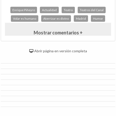
Enrique Piñeyro
Actualidad
Teatro
Teatros del Canal
Volar es humano
Aterrizar es divino
Madrid
Humor
Mostrar comentarios +
Abrir página en versión completa