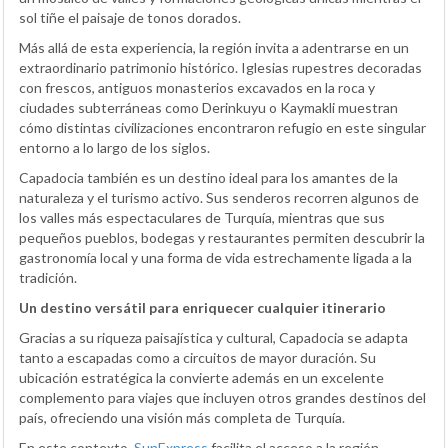
sol tiñe el paisaje de tonos dorados.
Más allá de esta experiencia, la región invita a adentrarse en un
extraordinario patrimonio histórico. Iglesias rupestres decoradas
con frescos, antiguos monasterios excavados en la roca y
ciudades subterráneas como Derinkuyu o Kaymakli muestran
cómo distintas civilizaciones encontraron refugio en este singular
entorno a lo largo de los siglos.
Capadocia también es un destino ideal para los amantes de la
naturaleza y el turismo activo. Sus senderos recorren algunos de
los valles más espectaculares de Turquía, mientras que sus
pequeños pueblos, bodegas y restaurantes permiten descubrir la
gastronomía local y una forma de vida estrechamente ligada a la
tradición.
Un destino versátil para enriquecer cualquier itinerario
Gracias a su riqueza paisajística y cultural, Capadocia se adapta
tanto a escapadas como a circuitos de mayor duración. Su
ubicación estratégica la convierte además en un excelente
complemento para viajes que incluyen otros grandes destinos del
país, ofreciendo una visión más completa de Turquía.
En este contexto,
SunExpress
facilita el acceso a la región