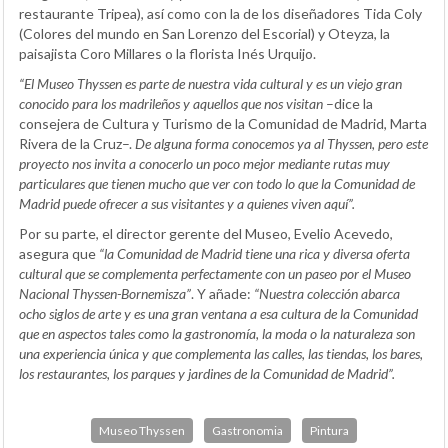
restaurante Tripea), así como con la de los diseñadores Tida Coly
(Colores del mundo en San Lorenzo del Escorial) y Oteyza, la
paisajista Coro Millares o la florista Inés Urquijo.
“El Museo Thyssen es parte de nuestra vida cultural y es un viejo gran
conocido para los madrileños y aquellos que nos visitan
–dice la
consejera de Cultura y Turismo de la Comunidad de Madrid, Marta
Rivera de la Cruz–.
De alguna forma conocemos ya al Thyssen, pero este
proyecto nos invita a conocerlo un poco mejor mediante rutas muy
particulares que tienen mucho que ver con todo lo que la Comunidad de
Madrid puede ofrecer a sus visitantes y a quienes viven aquí”.
Por su parte, el director gerente del Museo, Evelio Acevedo,
asegura que
“la Comunidad de Madrid tiene una rica y diversa oferta
cultural que se complementa perfectamente con un paseo por el Museo
Nacional Thyssen-Bornemisza”
. Y añade:
“Nuestra colección abarca
ocho siglos de arte y es una gran ventana a esa cultura de la Comunidad
que en aspectos tales como la gastronomía, la moda o la naturaleza son
una experiencia única y que complementa las calles, las tiendas, los bares,
los restaurantes, los parques y jardines de la Comunidad de Madrid”.
Museo Thyssen
Gastronomia
Pintura