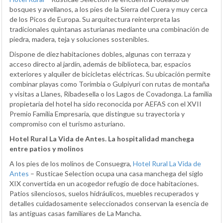
bosques y avellanos, a los pies de la Sierra del Cuera y muy cerca
de los Picos de Europa. Su arquitectura reinterpreta las
tradicionales quintanas asturianas mediante una combinación de
piedra, madera, teja y soluciones sostenibles.
Dispone de diez habitaciones dobles, algunas con terraza y
acceso directo al jardín, además de biblioteca, bar, espacios
exteriores y alquiler de bicicletas eléctricas. Su ubicación permite
combinar playas como Torimbia o Gulpiyuri con rutas de montaña
y visitas a Llanes, Ribadesella o los Lagos de Covadonga. La familia
propietaria del hotel ha sido reconocida por AEFAS con el XVII
Premio Familia Empresaria, que distingue su trayectoria y
compromiso con el turismo asturiano.
Hotel Rural La Vida de Antes. La hospitalidad manchega
entre patios y molinos
A los pies de los molinos de Consuegra,
Hotel Rural La Vida de
Antes
– Rusticae Selection ocupa una casa manchega del siglo
XIX convertida en un acogedor refugio de doce habitaciones.
Patios silenciosos, suelos hidráulicos, muebles recuperados y
detalles cuidadosamente seleccionados conservan la esencia de
las antiguas casas familiares de La Mancha.