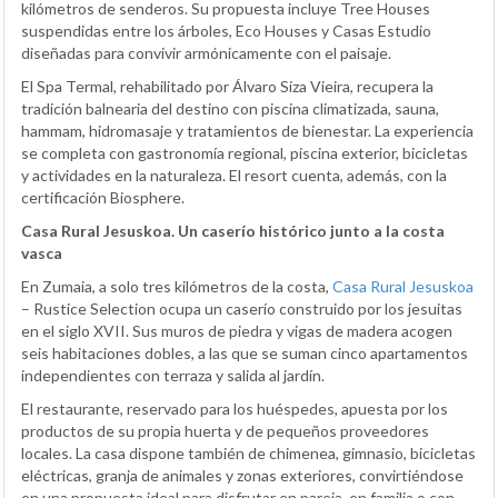
kilómetros de senderos. Su propuesta incluye Tree Houses
suspendidas entre los árboles, Eco Houses y Casas Estudio
diseñadas para convivir armónicamente con el paisaje.
El Spa Termal, rehabilitado por Álvaro Siza Vieira, recupera la
tradición balnearia del destino con piscina climatizada, sauna,
hammam, hidromasaje y tratamientos de bienestar. La experiencia
se completa con gastronomía regional, piscina exterior, bicicletas
y actividades en la naturaleza. El resort cuenta, además, con la
certificación Biosphere.
Casa Rural Jesuskoa. Un caserío histórico junto a la costa
vasca
En Zumaia, a solo tres kilómetros de la costa,
Casa Rural Jesuskoa
– Rustice Selection ocupa un caserío construido por los jesuitas
en el siglo XVII. Sus muros de piedra y vigas de madera acogen
seis habitaciones dobles, a las que se suman cinco apartamentos
independientes con terraza y salida al jardín.
El restaurante, reservado para los huéspedes, apuesta por los
productos de su propia huerta y de pequeños proveedores
locales. La casa dispone también de chimenea, gimnasio, bicicletas
eléctricas, granja de animales y zonas exteriores, convirtiéndose
en una propuesta ideal para disfrutar en pareja, en familia o con