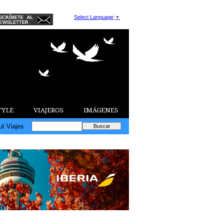
Select Language
▼
TYLE
VIAJEROS
IMÁGENES
ut Viajes