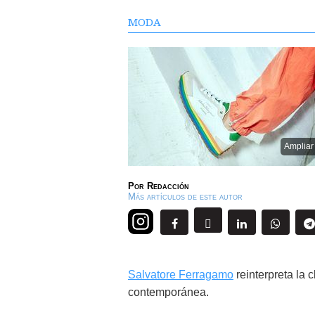
MODA
Ampliar
Por
Redacción
Más artículos de este autor
Salvatore Ferragamo
reinterpreta la c
contemporánea.