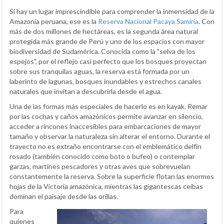
Si hay un lugar imprescindible para comprender la inmensidad de la
Amazonía peruana, ese es la
Reserva Nacional Pacaya Samiria
. Con
más de dos millones de hectáreas, es la segunda área natural
protegida más grande de Perú y uno de los espacios con mayor
biodiversidad de Sudamérica. Conocida como la "selva de los
espejos", por el reflejo casi perfecto que los bosques proyectan
sobre sus tranquilas aguas, la reserva está formada por un
laberinto de lagunas, bosques inundables y estrechos canales
naturales que invitan a descubrirla desde el agua.
Una de las formas más especiales de hacerlo es en kayak. Remar
por las cochas y caños amazónicos permite avanzar en silencio,
acceder a rincones inaccesibles para embarcaciones de mayor
tamaño y observar la naturaleza sin alterar el entorno. Durante el
trayecto no es extraño encontrarse con el emblemático delfín
rosado (también conocido como boto o bufeo) o contemplar
garzas, martines pescadores y otras aves que sobrevuelan
constantemente la reserva. Sobre la superficie flotan las enormes
hojas de la Victoria amazónica, mientras las gigantescas ceibas
dominan el paisaje desde las orillas.
Para
quienes