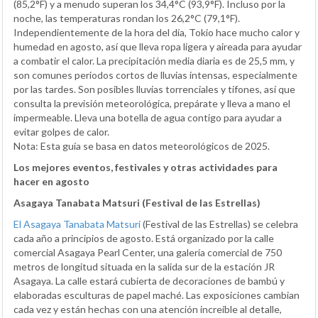
(85,2°F) y a menudo superan los 34,4°C (93,9°F). Incluso por la
noche, las temperaturas rondan los 26,2°C (79,1°F).
Independientemente de la hora del día, Tokio hace mucho calor y
humedad en agosto, así que lleva ropa ligera y aireada para ayudar
a combatir el calor. La precipitación media diaria es de 25,5 mm, y
son comunes periodos cortos de lluvias intensas, especialmente
por las tardes. Son posibles lluvias torrenciales y tifones, así que
consulta la previsión meteorológica, prepárate y lleva a mano el
impermeable. Lleva una botella de agua contigo para ayudar a
evitar golpes de calor.
Nota: Esta guía se basa en datos meteorológicos de 2025.
Los mejores eventos, festivales y otras actividades para
hacer en agosto
Asagaya Tanabata Matsuri (Festival de las Estrellas)
El Asagaya Tanabata Matsuri
(Festival de las Estrellas) se celebra
cada año a principios de agosto. Está organizado por la calle
comercial Asagaya Pearl Center, una galería comercial de 750
metros de longitud situada en la salida sur de la estación JR
Asagaya. La calle estará cubierta de decoraciones de bambú y
elaboradas esculturas de papel maché. Las exposiciones cambian
cada vez y están hechas con una atención increíble al detalle,