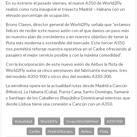
En su estreno el pasado viernes, el nuevo A350 de World2Fly
realizó como ruta inaugural el trayecto Madrid – Habana con un
elevado porcentaje de ocupación.
Bruno Claeys, director general de World2Fly, señala que “estamos
felices de recibir este nuevo avión con el que damos un paso más
en nuestro plan de crecimiento y en nuestro objetivo de tener la
flota más moderna y sostenible del mercado. Este tercer A350
nos permitirá reforzar nuestra operativa en el Caribe ofreciendo al
pasajero el mejor servicio posible y con la máxima comodidad”.
Con la incorporación de este nuevo avión de Airbus la flota de
World2Fly suma ya cinco aeronaves del fabricante europeo, tres
del modelo A350-900 y otros dos del modelo A330-300.
La aerolínea opera en la actualidad rutas desde Madrid a Cancún
(México), La Habana (Cuba), Punta Cana, Santo Domingo, Samaná
y Santiago de los Caballeros (República Dominicana) mientras que
desde Lisboa tiene una conexión a Cancún con un A350.
Actualidad
World2Fly
Grupo World2Meet
A350 900
Caribe
Madrid Barajas
Airbus
Flota