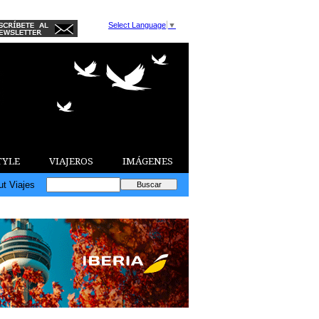
Select Language
▼
TYLE
VIAJEROS
IMÁGENES
ut Viajes