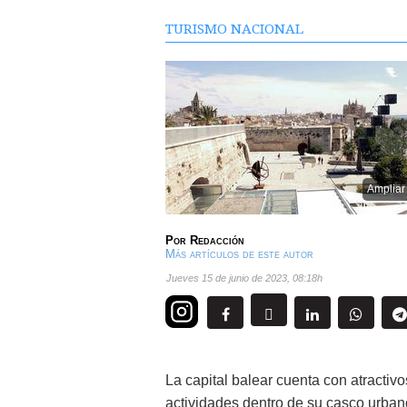
TURISMO NACIONAL
Ampliar
Por
Redacción
Más artículos de este autor
jueves 15 de junio de 2023
,
08:18h
La capital balear cuenta con atractiv
actividades dentro de su casco urban