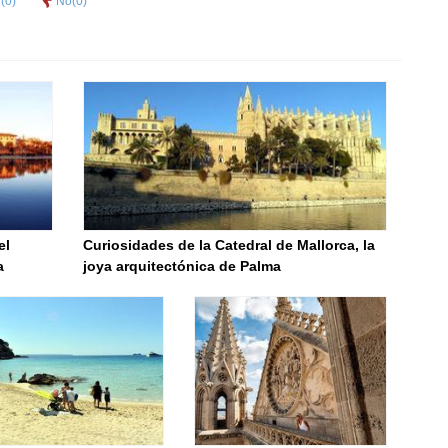
(
0
)
No(
0
)
el
Curiosidades de la Catedral de Mallorca, la
a
joya arquitectónica de Palma