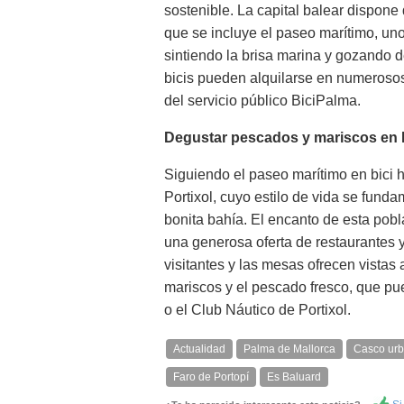
sostenible. La capital balear dispone 
que se incluye el paseo marítimo, uno 
sintiendo la brisa marina y gozando de
bicis pueden alquilarse en numerosos
del servicio público BiciPalma.
Degustar pescados y mariscos en P
Siguiendo el paseo marítimo en bici h
Portixol, cuyo estilo de vida se funda
bonita bahía. El encanto de esta pob
una generosa oferta de restaurantes 
visitantes y las mesas ofrecen vistas 
mariscos y el pescado fresco, que p
o el Club Náutico de Portixol.
Actualidad
Palma de Mallorca
Casco ur
Faro de Portopí
Es Baluard